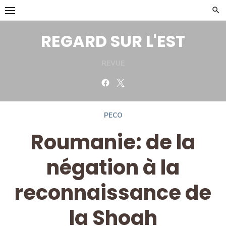
Skip
to
content
REGARD SUR L'EST
REVUE
Facebook
Twitter
PECO
Roumanie: de la
négation à la
reconnaissance de
la Shoah