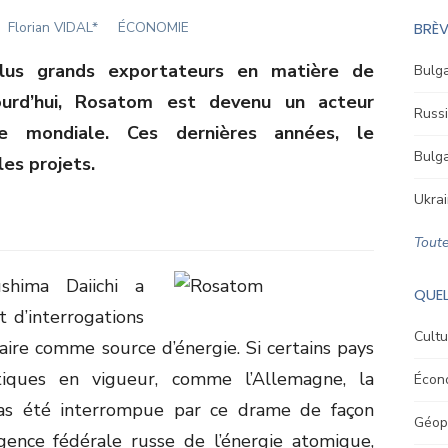
Author
Florian VIDAL*
ÉCONOMIE
BRÈV
plus grands exportateurs en matière de
Bulga
jourd’hui, Rosatom est devenu un acteur
Russi
ne mondiale. Ces dernières années, le
Bulga
les projets.
Ukrai
Toute
ushima Daiichi a
QUEL
 d’interrogations
Cultu
éaire comme source d’énergie. Si certains pays
tiques en vigueur, comme l’Allemagne, la
Écon
pas été interrompue par ce drame de façon
Géopo
agence fédérale russe de l’énergie atomique,