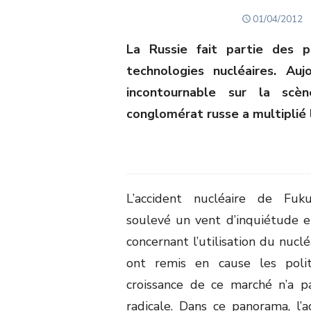
POSTED
01/04/2012
ON
La Russie fait partie des 
technologies nucléaires. Au
incontournable sur la scè
conglomérat russe a multiplié 
L’accident nucléaire de Fuk
soulevé un vent d’inquiétude et
concernant l’utilisation du nucl
ont remis en cause les poli
croissance de ce marché n’a 
radicale. Dans ce panorama, l’