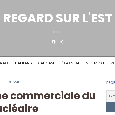
REGARD SUR L'EST
REVUE
Facebook
Twitter
TRALE
BALKANS
CAUCASE
ÉTATS BALTES
PECO
RU
RUSSIE
RECE
rme commerciale du
ucléaire