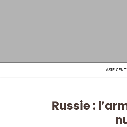
Skip
to
content
ASIE CEN
Russie : l’a
n