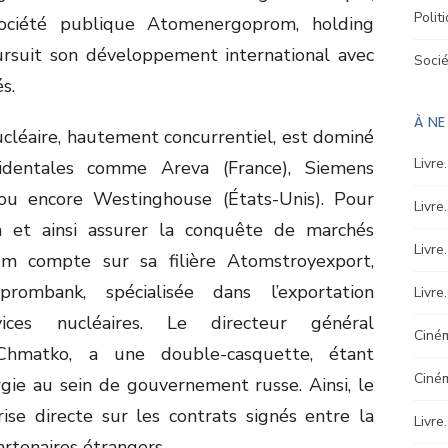
Polit
société publique Atomenergoprom, holding
ursuit son développement international avec
Soci
s.
À N
cléaire, hautement concurrentiel, est dominé
Livre
cidentales comme Areva (France), Siemens
 ou encore Westinghouse (États-Unis). Pour
Livre
n et ainsi assurer la conquête de marchés
Livre
om compte sur sa filière Atomstroyexport,
mbank, spécialisée dans l’exportation
Livre
ces nucléaires. Le directeur général
Ciném
Chmatko, a une double-casquette, étant
Ciné
gie au sein de gouvernement russe. Ainsi, le
ise directe sur les contrats signés entre la
Livre
artenaires étrangers.