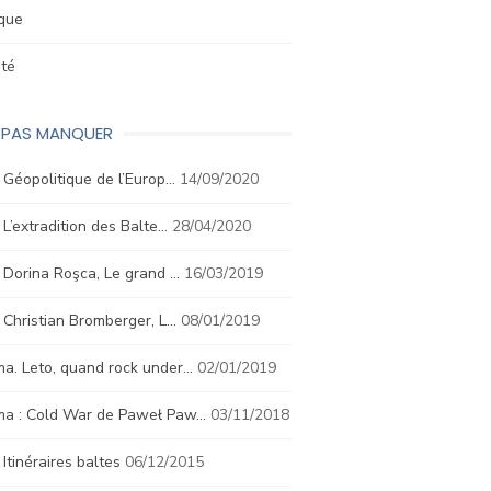
ique
été
E PAS MANQUER
. Géopolitique de l’Europ…
14/09/2020
. L’extradition des Balte…
28/04/2020
. Dorina Roşca, Le grand …
16/03/2019
. Christian Bromberger, L…
08/01/2019
a. Leto, quand rock under…
02/01/2019
ma : Cold War de Paweł Paw…
03/11/2018
. Itinéraires baltes
06/12/2015