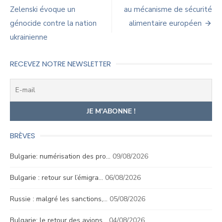
de
Zelenski évoque un
au mécanisme de sécurité
génocide contre la nation
alimentaire européen
l’article
ukrainienne
RECEVEZ NOTRE NEWSLETTER
BRÈVES
Bulgarie: numérisation des pro…
09/08/2026
Bulgarie : retour sur l’émigra…
06/08/2026
Russie : malgré les sanctions,…
05/08/2026
Bulgarie: le retour des avions…
04/08/2026