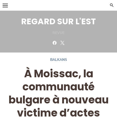
Skip
to
content
REGARD SUR L'EST
REVUE
Facebook
Twitter
BALKANS
À Moissac, la
communauté
bulgare à nouveau
victime d’actes