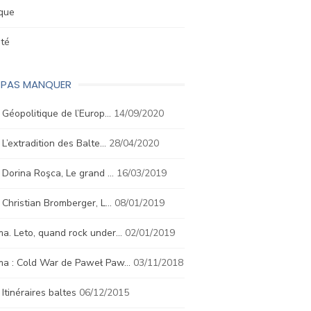
ique
été
E PAS MANQUER
. Géopolitique de l’Europ…
14/09/2020
. L’extradition des Balte…
28/04/2020
. Dorina Roşca, Le grand …
16/03/2019
. Christian Bromberger, L…
08/01/2019
a. Leto, quand rock under…
02/01/2019
ma : Cold War de Paweł Paw…
03/11/2018
. Itinéraires baltes
06/12/2015