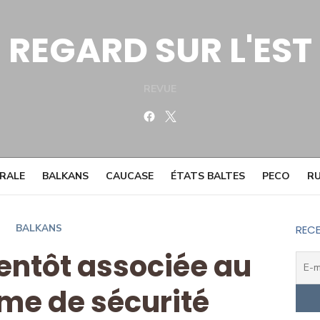
REGARD SUR L'EST
REVUE
Facebook
Twitter
TRALE
BALKANS
CAUCASE
ÉTATS BALTES
PECO
RU
BALKANS
RECE
ientôt associée au
e de sécurité