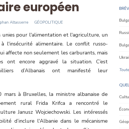
aire européen
BRÈV
Bulga
hor
phan Altasserre
GÉOPOLITIQUE
Russi
 unies pour l'alimentation et l'agriculture, un
 l'insécurité alimentaire. Le conflit russo-
Bulga
qui affecte non seulement les carburants, mais
Ukrai
es ont encore aggravé la situation. C’est
lliers d’Albanais ont manifesté leur
Toute
QUEL
30 mars à Bruxelles, la ministre albanaise de
Cultu
pement rural Frida Krifca a rencontré le
Écon
ulture Janusz Wojciechowski. Les intéressés
ilité d’inclure l'Albanie dans le mécanisme
Géopo