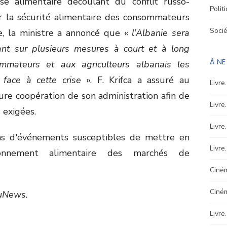
e alimentaire découlant du conflit russo-
Polit
ir la sécurité alimentaire des consommateurs
Soci
e, la ministre a annoncé que «
l'Albanie sera
sant sur plusieurs mesures à court et à long
À N
mmateurs et aux agriculteurs albanais les
 face à cette crise
». F. Krifca a assuré au
Livre
re coopération de son administration afin de
Livre
 exigées.
Livre
as d'événements susceptibles de mettre en
Livre
sionnement alimentaire des marchés de
Ciném
Ciné
EuNews
.
Livre