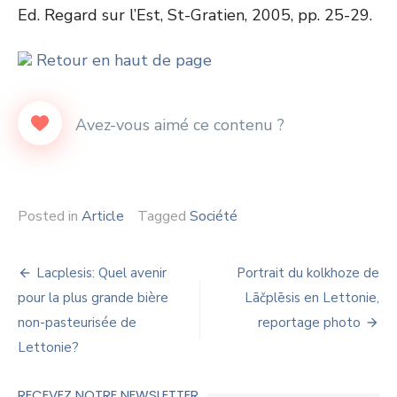
Ed. Regard sur l’Est, St-Gratien, 2005, pp. 25-29.
Retour en haut de page
Posted in
Article
Tagged
Société
Navigation
Lacplesis: Quel avenir
Portrait du kolkhoze de
de
pour la plus grande bière
Lāčplēsis en Lettonie,
non-pasteurisée de
reportage photo
l’article
Lettonie?
RECEVEZ NOTRE NEWSLETTER