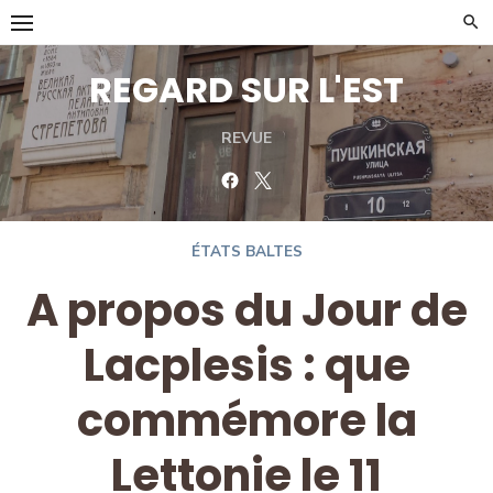
Skip
to
content
REGARD SUR L'EST
REVUE
Facebook
Twitter
ÉTATS BALTES
A propos du Jour de
Lacplesis : que
commémore la
Lettonie le 11