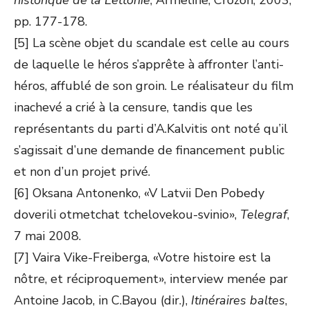
historique de la Lettonie
, Armeline, Crozon, 2003,
pp. 177-178.
[5] La scène objet du scandale est celle au cours
de laquelle le héros s’apprête à affronter l’anti-
héros, affublé de son groin. Le réalisateur du film
inachevé a crié à la censure, tandis que les
représentants du parti d’A.Kalvitis ont noté qu’il
s’agissait d’une demande de financement public
et non d’un projet privé.
[6] Oksana Antonenko, «V Latvii Den Pobedy
doverili otmetchat tchelovekou-svinio»,
Telegraf
,
7 mai 2008.
[7] Vaira Vike-Freiberga, «Votre histoire est la
nôtre, et réciproquement», interview menée par
Antoine Jacob, in C.Bayou (dir.),
Itinéraires baltes
,