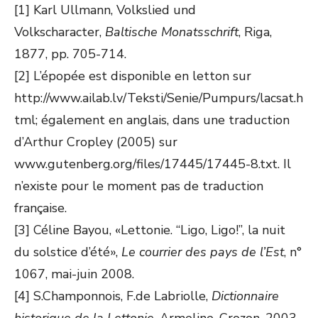
[1] Karl Ullmann, Volkslied und
Volkscharacter,
Baltische Monatsschrift
, Riga,
1877, pp. 705-714.
[2] L’épopée est disponible en letton sur
http://www.ailab.lv/Teksti/Senie/Pumpurs/lacsat.h
tml; également en anglais, dans une traduction
d’Arthur Cropley (2005) sur
www.gutenberg.org/files/17445/17445-8.txt. Il
n’existe pour le moment pas de traduction
française.
[3] Céline Bayou, «Lettonie. “Ligo, Ligo!”, la nuit
du solstice d’été»,
Le courrier des pays de l’Est
, n°
1067, mai-juin 2008.
[4] S.Champonnois, F.de Labriolle,
Dictionnaire