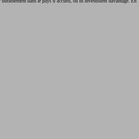
r durablement dans le pays d’accueil, où ils investissent davantage. En