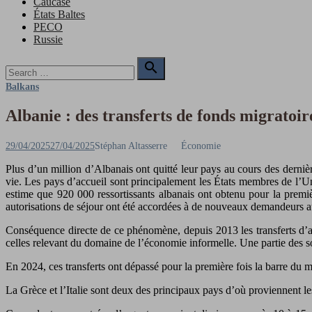
Caucase
États Baltes
PECO
Russie
Search

for:
Search
Balkans
Albanie : des transferts de fonds migratoi
Posted
Author
29/04/2025
27/04/2025
Stéphan Altasserre
Économie
on
Plus d’un million d’Albanais ont quitté leur pays au cours des derni
vie. Les pays d’accueil sont principalement les États membres de l’Un
estime que 920 000 ressortissants albanais ont obtenu pour la premiè
autorisations de séjour ont été accordées à de nouveaux demandeurs a
Conséquence directe de ce phénomène, depuis 2013 les transferts d’ar
celles relevant du domaine de l’économie informelle. Une partie des som
En 2024, ces transferts ont dépassé pour la première fois la barre du 
La Grèce et l’Italie sont deux des principaux pays d’où proviennent 