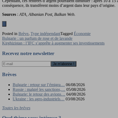
Cependant, ces rentrées d’argent pourraient diminuer : après 10 à 15 a
conséquence, ils transfèrent moins d’argent dans leur pays d’origine.
Sources
:
ATA, Albanian Post, Balkan Web.
Posted in
Brève
,
Type indépendant
Tagged
Économie
Navigation
Bulgarie : un parfum de rose et de lavande
Kirghizistan : l’IFC s’apprête à augmenter ses investissements
de
l’article
Recevez notre newsletter
Brèves
Bulgarie : retour sur l’émigra…
06/08/2026
Russie : malgré les sanctions,…
05/08/2026
Bulgarie: le retour des avions…
04/08/2026
Ukraine : les agro-industriels…
03/08/2026
Toutes les brèves
Quel thème vous intéresse ?