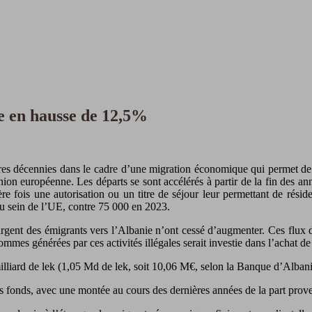
re en hausse de 12,5%
ères décennies dans le cadre d’une migration économique qui permet de 
ion européenne. Les départs se sont accélérés à partir de la fin des an
re fois une autorisation ou un titre de séjour leur permettant de rés
u sein de l’UE, contre 75 000 en 2023.
gent des émigrants vers l’Albanie n’ont cessé d’augmenter. Ces flux d’a
mes générées par ces activités illégales serait investie dans l’achat de
milliard de lek (1,05 Md de lek, soit 10,06 M€, selon la Banque d’Albani
les fonds, avec une montée au cours des dernières années de la part pr