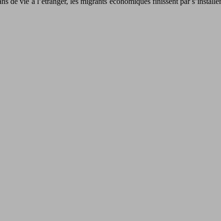
ns de vie à l’étranger, les migrants économiques finissent par s’installe