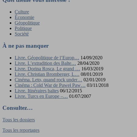
Culture
Économie
Géopolitique
Politique
Société
À ne pas manquer
Livre. Géopolitique de l’Europ…
14/09/2020
Livre. L’extradition des Balte…
28/04/2020
Livre. Dorina Roşca, Le grand …
16/03/2019
Livre. Christian Bromberger, L…
08/01/2019
Cinéma. Leto, quand rock under…
02/01/2019
Cinéma : Cold War de Paweł Paw…
03/11/2018
Livre. Itinéraires baltes
06/12/2015
Livre. Turcs en Europe –…
01/07/2007
Consultez…
Tous les dossiers
Tous les reportages