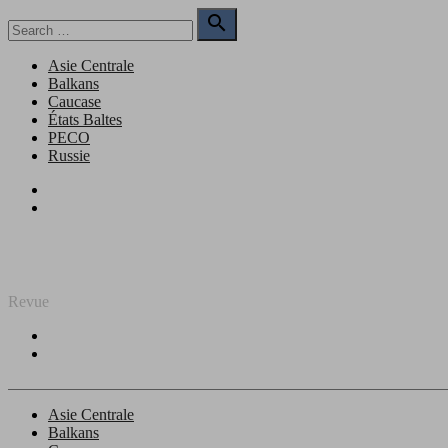
Skip
Search

to
for:
Search
content
Asie Centrale
Balkans
Caucase
États Baltes
PECO
Russie
Facebook
Twitter
REGARD SUR L'EST
Revue
Facebook
Twitter
Asie Centrale
Balkans