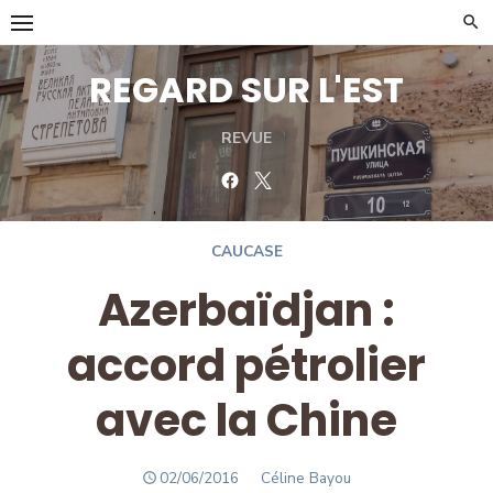
Skip
to
content
REGARD SUR L'EST
REVUE
Facebook
Twitter
CAUCASE
Azerbaïdjan :
accord pétrolier
avec la Chine
POSTED
Author
02/06/2016
Céline Bayou