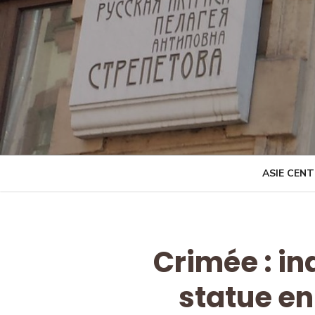
Skip
to
content
ASIE CEN
Crimée : i
statue e