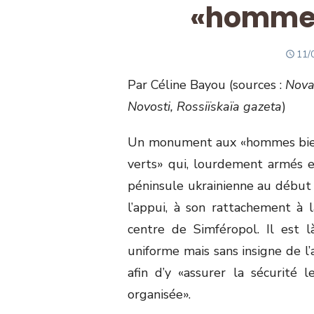
«hommes
PO
11/
ON
Par Céline Bayou (sources :
Novaï
Novosti, Rossiïskaïa gazeta
)
Un monument aux «hommes bien
verts» qui, lourdement armés et
péninsule ukrainienne au débu
l’appui, à son rattachement à 
centre de Simféropol. Il est
uniforme mais sans insigne de l
afin d’y «assurer la sécurité 
organisée».