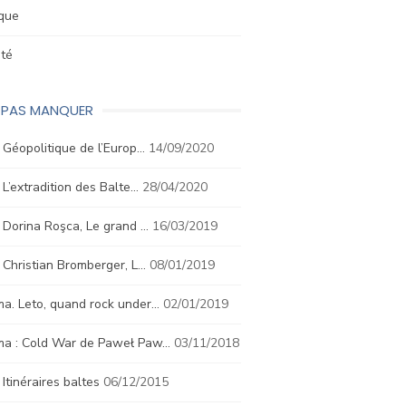
ique
été
E PAS MANQUER
. Géopolitique de l’Europ…
14/09/2020
. L’extradition des Balte…
28/04/2020
. Dorina Roşca, Le grand …
16/03/2019
. Christian Bromberger, L…
08/01/2019
a. Leto, quand rock under…
02/01/2019
ma : Cold War de Paweł Paw…
03/11/2018
. Itinéraires baltes
06/12/2015