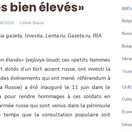
 bien élevés»
BRÈV
Bulga
STED
Author
06/2016
Céline Bayou
Russi
a gazeta, Izvestia, Lenta.ru, Gazeta.ru, RIA
Bulga
Ukrai
 élevés» (
vejlivye lioudi
, ces «petits hommes
 dotés d’un fort accent russe, ont investi la
Toute
t des événements qui ont mené, référendum à
la Russie) a été inauguré le 11 juin dans le
QUEL
 là pour rendre hommages à ces soldats en
Cultu
’armée russe qui sont venus dans la péninsule
Écon
le temps que la consultation populaire soit
Géopo