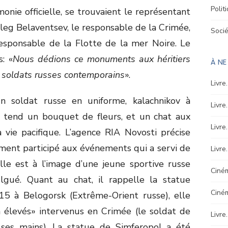
Polit
monie officielle, se trouvaient le représentant
leg Belaventsev, le responsable de la Crimée,
Soci
responsable de la Flotte de la mer Noire. Le
: «
Nous dédions ce monuments aux héritiers
À N
s soldats russes contemporains
».
Livre
n soldat russe en uniforme, kalachnikov à
Livre
lui tend un bouquet de fleurs, et un chat aux
Livre
 vie pacifique. L’agence RIA Novosti précise
ement participé aux événements qui a servi de
Livre
lle est à l’image d’une jeune sportive russe
Ciném
gué. Quant au chat, il rappelle la statue
Ciné
15 à Belogorsk (Extrême-Orient russe), elle
 élevés» intervenus en Crimée (le soldat de
Livre
 ses mains). La statue de Simferopol a été