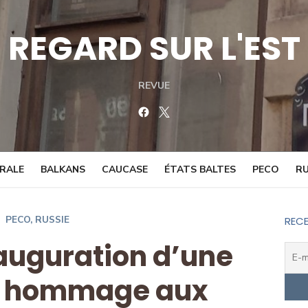
REGARD SUR L'EST
REVUE
Facebook
Twitter
TRALE
BALKANS
CAUCASE
ÉTATS BALTES
PECO
RU
PECO
,
RUSSIE
RECE
nauguration d’une
n hommage aux