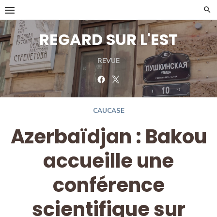
Skip
to
content
REGARD SUR L'EST
REVUE
Facebook
Twitter
CAUCASE
Azerbaïdjan : Bakou
accueille une
conférence
scientifique sur