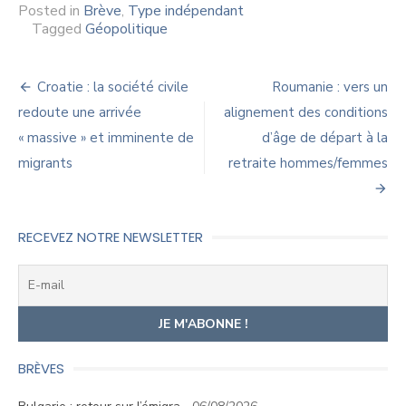
Posted in
Brève
,
Type indépendant
Tagged
Géopolitique
Navigation
Croatie : la société civile
Roumanie : vers un
de
redoute une arrivée
alignement des conditions
« massive » et imminente de
d’âge de départ à la
l’article
migrants
retraite hommes/femmes
RECEVEZ NOTRE NEWSLETTER
BRÈVES