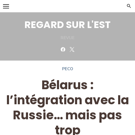
Skip
to
content
REGARD SUR L'EST
REVUE
Facebook
Twitter
PECO
Bélarus :
l’intégration avec la
Russie… mais pas
trop