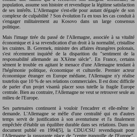
population, assume son histoire et revendique la légitime satisfaction
de ses intérêts. L'Allemagne s'est-elle pour autant dégagée de son
complexe de culpabilité ? Son évolution l'a en tous les cas conduit à
s'engager militairement au Kosovo dans un large consensus
politique.
Mais l'image tirée du passé de l'Allemagne, associée à sa vitalité
économique et à sa revendication d'un droit à la normalité, cristallise
les craintes. B. Geremek, ministre des affaires étrangères polonais,
s'est récemment inquiété de la disparition du "sentiment de la
responsabilité allemande au XXème siècle". En France, certains
sèment le trouble en agitant le menace d'une Allemagne tendant à
l'hégémonie politique, économique et culturelle. Premier acteur
économique étranger en Europe médiane, l'Allemagne n'y réalise
toutefois que 10 % de ses relations commerciales. Il est donc difficile
de parler d'un projet visantà placer sous tutelle la fragile Europe
centrale. Bien au contraire, l'Allemagne ne veut se retrouver seule au
milieu de l'Europe.
Ses partenaires continuent à vouloir l'encadrer et elle-même le
demande. L'Allemagne se méfie d'une centralité qui en d'autres
temps servit de justification à son aventurisme et l'a finalement
empêchée d'établir un équilibre durable dans ses relations. Dans un
document publié en 1994[5], la CDU/CSU revendiquait pour
l'Allemagne la rassurante place de "centre tranquille de l'Europe".