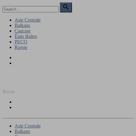
Skip
Search

to
for:
Search
content
Asie Centrale
Balkans
Caucase
États Baltes
PECO
Russie
Facebook
Twitter
REGARD SUR L'EST
Revue
Facebook
Twitter
Asie Centrale
Balkans