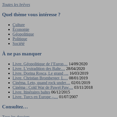
Toutes les brèves
Quel thème vous intéresse ?
Culture
Économie
Géopolitique
Politique
Société
À ne pas manquer
Livre. Géopolitique de l’Europ…
14/09/2020
Livre. L’extradition des Balte…
28/04/2020
Livre. Dorina Roşca, Le grand …
16/03/2019
Livre. Christian Bromberger, L…
08/01/2019
Cinéma. Leto, quand rock under…
02/01/2019
Cinéma : Cold War de Paweł Paw…
03/11/2018
Livre. Itinéraires baltes
06/12/2015
Livre. Turcs en Europe –…
01/07/2007
Consultez…
Tous les dossiers