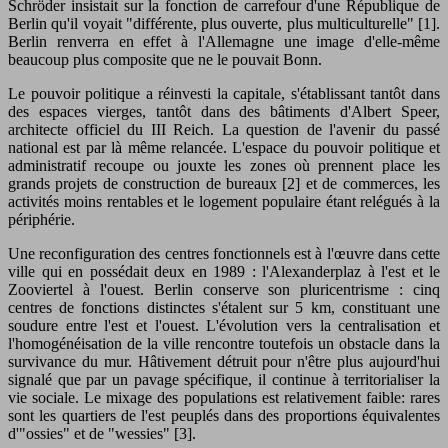
Schröder insistait sur la fonction de carrefour d'une République de
Berlin qu'il voyait "différente, plus ouverte, plus multiculturelle" [1].
Berlin renverra en effet à l'Allemagne une image d'elle-même
beaucoup plus composite que ne le pouvait Bonn.
Le pouvoir politique a réinvesti la capitale, s'établissant tantôt dans
des espaces vierges, tantôt dans des bâtiments d'Albert Speer,
architecte officiel du III Reich. La question de l'avenir du passé
national est par là même relancée. L'espace du pouvoir politique et
administratif recoupe ou jouxte les zones où prennent place les
grands projets de construction de bureaux [2] et de commerces, les
activités moins rentables et le logement populaire étant relégués à la
périphérie.
Une reconfiguration des centres fonctionnels est à l'œuvre dans cette
ville qui en possédait deux en 1989 : l'Alexanderplaz à l'est et le
Zooviertel à l'ouest. Berlin conserve son pluricentrisme : cinq
centres de fonctions distinctes s'étalent sur 5 km, constituant une
soudure entre l'est et l'ouest. L'évolution vers la centralisation et
l'homogénéisation de la ville rencontre toutefois un obstacle dans la
survivance du mur. Hâtivement détruit pour n'être plus aujourd'hui
signalé que par un pavage spécifique, il continue à territorialiser la
vie sociale. Le mixage des populations est relativement faible: rares
sont les quartiers de l'est peuplés dans des proportions équivalentes
d'"ossies" et de "wessies" [3].