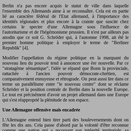
Berlin n'a pas encore acquis le statut de ville dans laquelle
l'ensemble des Allemands aime à se reconnaître. Cela est en partie
lié au caractère fédéral de l'Etat allemand, à l'importance des
identités régionales et plus encore à la crainte que suscite chez
certains le spectre d'une Allemagne sous l'influence de
l'autoritarisme et de l'hégémonisme prussien. Il n'est par ailleurs pas
anodin que ce soit G. Schröder qui, à l'automne 1998, ait été le
premier homme politique à employer le terme de "Berliner
Republik" [4].
Modifier l'appellation du régime politique en la marquant du
nouveau lieu du pouvoir tend à annoncer une ère nouvelle. Par ce
"stratagème sémantique", l'idée se répand que Bonn la provinciale,
rattachée à l'ancien pouvoir démocrate-chrétien, est
comparativement ennuyeuse et rétrograde. On peut aussi lire dans ce
terme un parallélisme entre "le nouveau centre" dont se réclame
Schröder et la position centrale de Berlin dans la nouvelle Europe.
Le tout est précisément d'avoir un projet allemand dans une Europe
qui s'est réapproprié la plénitude de son espace.
Une Allemagne offensive mais encadrée
L'Allemagne entend bien tirer parti des bouleversements dont on
fête les dix ans. Cela passe d'abord par la volonté d'être reconnue
comme une nation qui a recouvert son intégrité territoriale, sa