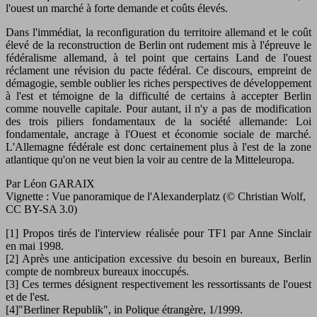
l'ouest un marché à forte demande et coûts élevés.
Dans l'immédiat, la reconfiguration du territoire allemand et le coût
élevé de la reconstruction de Berlin ont rudement mis à l'épreuve le
fédéralisme allemand, à tel point que certains Land de l'ouest
réclament une révision du pacte fédéral. Ce discours, empreint de
démagogie, semble oublier les riches perspectives de développement
à l'est et témoigne de la difficulté de certains à accepter Berlin
comme nouvelle capitale. Pour autant, il n'y a pas de modification
des trois piliers fondamentaux de la société allemande: Loi
fondamentale, ancrage à l'Ouest et économie sociale de marché.
L'Allemagne fédérale est donc certainement plus à l'est de la zone
atlantique qu'on ne veut bien la voir au centre de la Mitteleuropa.
Par Léon GARAIX
Vignette : Vue panoramique de l'Alexanderplatz (© Christian Wolf,
CC BY-SA 3.0)
[1] Propos tirés de l'interview réalisée pour TF1 par Anne Sinclair
en mai 1998.
[2] Après une anticipation excessive du besoin en bureaux, Berlin
compte de nombreux bureaux inoccupés.
[3] Ces termes désignent respectivement les ressortissants de l'ouest
et de l'est.
[4]"Berliner Republik", in Polique étrangère, 1/1999.