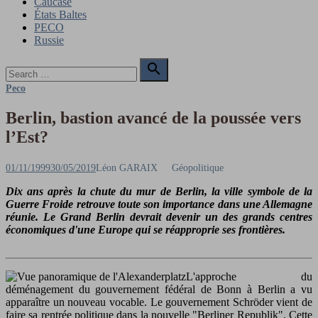
Caucase
États Baltes
PECO
Russie
Search

for:
Search
Peco
Berlin, bastion avancé de la poussée vers
l’Est?
Posted
Author
01/11/1999
30/05/2019
Léon GARAIX
Géopolitique
on
Dix ans après la chute du mur de Berlin, la ville symbole de la
Guerre Froide retrouve toute son importance dans une Allemagne
réunie. Le Grand Berlin devrait devenir un des grands centres
économiques d'une Europe qui se réapproprie ses frontières.
L'approche du
déménagement du gouvernement fédéral de Bonn à Berlin a vu
apparaître un nouveau vocable. Le gouvernement Schröder vient de
faire sa rentrée politique dans la nouvelle "Berliner Republik". Cette