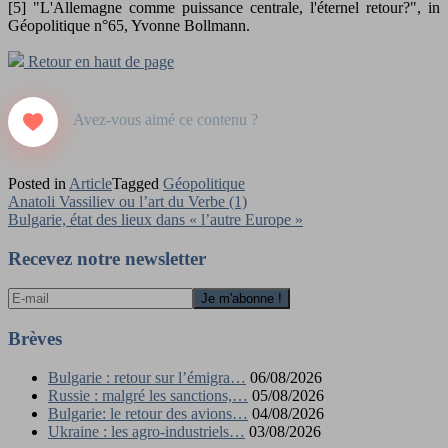
[5] "L'Allemagne comme puissance centrale, l'éternel retour?", in
Géopolitique n°65, Yvonne Bollmann.
Retour en haut de page
Posted in
Article
Tagged
Géopolitique
Navigation
Anatoli Vassiliev ou l’art du Verbe (1)
Bulgarie, état des lieux dans « l’autre Europe »
de
l’article
Recevez notre newsletter
Brèves
Bulgarie : retour sur l’émigra…
06/08/2026
Russie : malgré les sanctions,…
05/08/2026
Bulgarie: le retour des avions…
04/08/2026
Ukraine : les agro-industriels…
03/08/2026