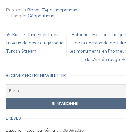
Posted in
Brève
,
Type indépendant
Tagged
Géopolitique
Navigation
Russie : lancement des
Pologne : Moscou s’indigne
de
travaux de pose du gazoduc
de la décision de détruire
Turkish Stream
les monuments en l’honneur
l’article
de l’Armée rouge
RECEVEZ NOTRE NEWSLETTER
BRÈVES
Bulgarie : retour sur l’émigra…
06/08/2026