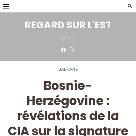
Skip
to
content
REGARD SUR L'EST
REVUE
Facebook
Twitter
BALKANS
Bosnie-
Herzégovine :
révélations de la
CIA sur la signature