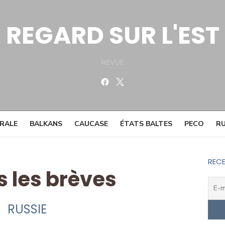
REGARD SUR L'EST
REVUE
Facebook
Twitter
TRALE
BALKANS
CAUCASE
ÉTATS BALTES
PECO
RU
RECE
s les brèves
RUSSIE