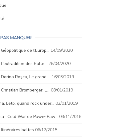
ique
été
E PAS MANQUER
. Géopolitique de l’Europ…
14/09/2020
. L’extradition des Balte…
28/04/2020
. Dorina Roşca, Le grand …
16/03/2019
. Christian Bromberger, L…
08/01/2019
a. Leto, quand rock under…
02/01/2019
ma : Cold War de Paweł Paw…
03/11/2018
. Itinéraires baltes
06/12/2015