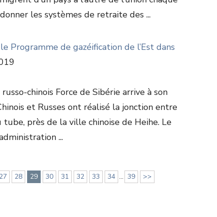
rdonner les systèmes de retraite des ...
t le Programme de gazéification de l’Est dans
019
russo-chinois Force de Sibérie arrive à son
Chinois et Russes ont réalisé la jonction entre
 tube, près de la ville chinoise de Heihe. Le
dministration ...
27
28
29
30
31
32
33
34
...
39
>>