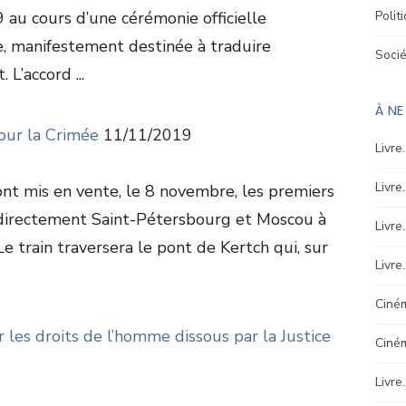
 au cours d’une cérémonie officielle
Polit
e, manifestement destinée à traduire
Soci
L’accord ...
À N
pour la Crimée
11/11/2019
Livre
Livre
ont mis en vente, le 8 novembre, les premiers
er directement Saint-Pétersbourg et Moscou à
Livre
e train traversera le pont de Kertch qui, sur
Livre
Ciném
les droits de l’homme dissous par la Justice
Ciné
Livre