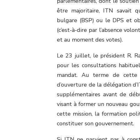
parlementaires, dont le soutien 
être majoritaire, ITN savait qu
bulgare (BSP) ou le DPS et obte
(c’est-à-dire par l’absence volo
et au moment des votes).
Le 23 juillet, le président R.
pour les consultations habitue
mandat. Au terme de cette jo
d’ouverture de la délégation d’I
supplémentaires avant de déb
visant à former un nouveau gou
cette mission, la formation pol
constituer son gouvernement.
Si ITN ne parvient pas à cons