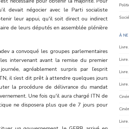
est nécessaire pour obtenir la majorité. Pour
Polit
’il devait négocier avec le Parti socialiste
Soci
nir leur appui, qu'il soit direct ou indirect
ntaire de leurs députés en assemblée plénière
À N
Livre
 Radev a convoqué les groupes parlementaires
lles intervenant avant la remise du premier
Livre
urnée, agréablement surpris par l’esprit
Livre
TN, il s’est dit prêt à attendre quelques jours
Livre
uter la procédure de délivrance du mandat
vernement. Une fois qu'il aura chargé ITN de
Ciném
itique ne disposera plus que de 7 jours pour
Ciné
Livre
tituer un gouvernement, le GERB, arrivé en