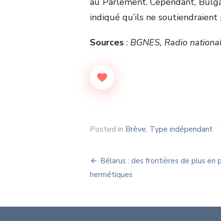
au Parlement. Cependant, Bulga
indiqué qu’ils ne soutiendraien
Sources
:
BGNES, Radio national
Posted in
Brève
,
Type indépendant
Navigation
Bélarus : des frontières de plus en 
de
hermétiques
l’article