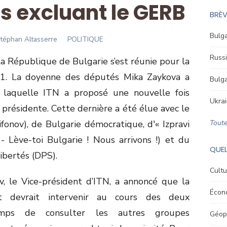
s excluant le GERB
BRÈV
Bulga
uthor
téphan Altasserre
POLITIQUE
Russi
a République de Bulgarie s’est réunie pour la
021. La doyenne des députés Mika Zaykova a
Bulga
 laquelle ITN a proposé une nouvelle fois
Ukrai
 présidente. Cette dernière a été élue avec le
ifonov), de Bulgarie démocratique, d'« Izpravi
Toute
- Lève-toi Bulgarie ! Nous arrivons !) et du
QUEL
ibertés (DPS).
Cultu
, le Vice-président d’ITN, a annoncé que la
Écon
t devrait intervenir au cours des deux
emps de consulter les autres groupes
Géopo