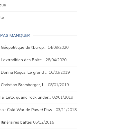
ique
été
E PAS MANQUER
. Géopolitique de l’Europ…
14/09/2020
. L’extradition des Balte…
28/04/2020
. Dorina Roşca, Le grand …
16/03/2019
. Christian Bromberger, L…
08/01/2019
a. Leto, quand rock under…
02/01/2019
ma : Cold War de Paweł Paw…
03/11/2018
. Itinéraires baltes
06/12/2015