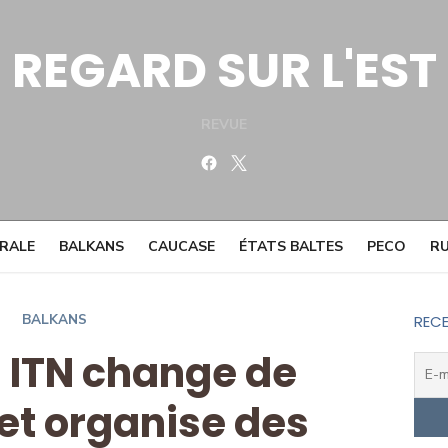
REGARD SUR L'EST
REVUE
Facebook
Twitter
TRALE
BALKANS
CAUCASE
ÉTATS BALTES
PECO
RU
BALKANS
RECE
: ITN change de
 et organise des