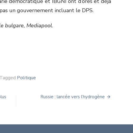
rie démocratique et IBGNI ont d’ores et déjà
t pas un gouvernement incluant le DPS.
e bulgare, Mediapool
.
Tagged
Politique
plus
Russie : lancée vers l’hydrogène