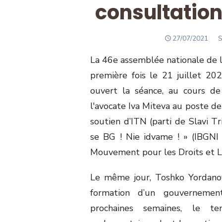
consultation
POSTED
A
27/07/2021
S
ON
La 46
e
assemblée nationale de l
première fois le 21 juillet 2
ouvert la séance, au cours de
l'avocate Iva Miteva au poste de
soutien d’ITN (parti de Slavi Tr
se BG ! Nie idvame ! » (IBGNI 
Mouvement pour les Droits et L
Le même jour, Toshko Yordanov
formation d’un gouvernemen
prochaines semaines, le t