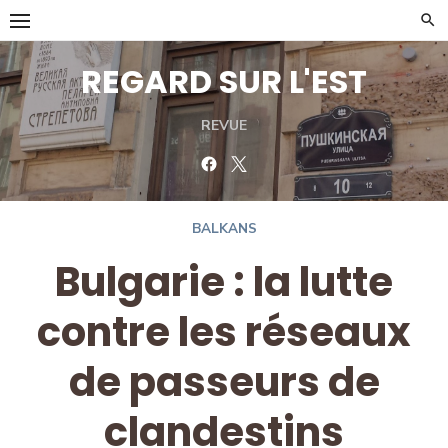
Skip
to
content
REGARD SUR L'EST
REVUE
Facebook
Twitter
BALKANS
Bulgarie : la lutte
contre les réseaux
de passeurs de
clandestins