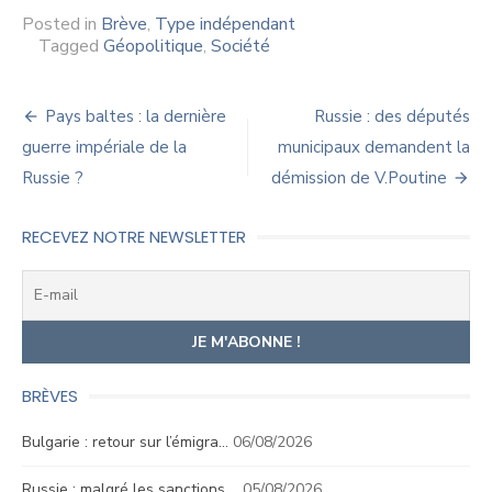
Posted in
Brève
,
Type indépendant
Tagged
Géopolitique
,
Société
Navigation
Pays baltes : la dernière
Russie : des députés
de
guerre impériale de la
municipaux demandent la
Russie ?
démission de V.Poutine
l’article
RECEVEZ NOTRE NEWSLETTER
BRÈVES
Bulgarie : retour sur l’émigra…
06/08/2026
Russie : malgré les sanctions,…
05/08/2026