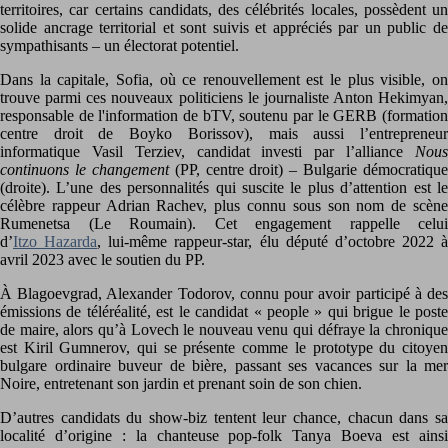
territoires, car certains candidats, des célébrités locales, possèdent un
solide ancrage territorial et sont suivis et appréciés par un public de
sympathisants – un électorat potentiel.
Dans la capitale, Sofia, où ce renouvellement est le plus visible, on
trouve parmi ces nouveaux politiciens le journaliste Anton Hekimyan,
responsable de l'information de bTV, soutenu par le GERB (formation
centre droit de Boyko Borissov), mais aussi l’entrepreneur
informatique Vasil Terziev, candidat investi par l’alliance
Nous
continuons le changement
(PP, centre droit) – Bulgarie démocratique
(droite). L’une des personnalités qui suscite le plus d’attention est le
célèbre rappeur Adrian Rachev, plus connu sous son nom de scène
Rumenetsa (Le Roumain). Cet engagement rappelle celui
d’
Itzo Hazarda
, lui-même rappeur-star, élu député d’octobre 2022 à
avril 2023 avec le soutien du PP.
À Blagoevgrad, Alexander Todorov, connu pour avoir participé à des
émissions de téléréalité, est le candidat « people » qui brigue le poste
de maire, alors qu’à Lovech le nouveau venu qui défraye la chronique
est Kiril Gumnerov, qui se présente comme le prototype du citoyen
bulgare ordinaire buveur de bière, passant ses vacances sur la mer
Noire, entretenant son jardin et prenant soin de son chien.
D’autres candidats du show-biz tentent leur chance, chacun dans sa
localité d’origine : la chanteuse pop-folk Tanya Boeva est ainsi