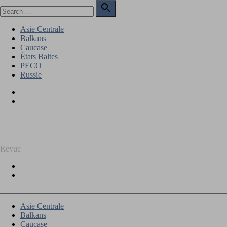
Skip
Search

to
for:
Search
content
Asie Centrale
Balkans
Caucase
États Baltes
PECO
Russie
Facebook
Twitter
REGARD SUR L'EST
Revue
Facebook
Twitter
Asie Centrale
Balkans
Caucase