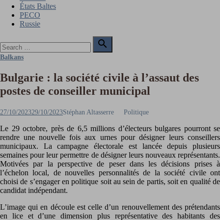
États Baltes
PECO
Russie
Search

for:
Search
Balkans
Bulgarie : la société civile à l’assaut des
postes de conseiller municipal
Posted
Author
27/10/2023
29/10/2023
Stéphan Altasserre
Politique
on
Le 29 octobre, près de 6,5 millions d’électeurs bulgares pourront se
rendre une nouvelle fois aux urnes pour désigner leurs conseillers
municipaux. La campagne électorale est lancée depuis plusieurs
semaines pour leur permettre de désigner leurs nouveaux représentants.
Motivées par la perspective de peser dans les décisions prises à
l’échelon local, de nouvelles personnalités de la société civile ont
choisi de s’engager en politique soit au sein de partis, soit en qualité de
candidat indépendant.
L’image qui en découle est celle d’un renouvellement des prétendants
en lice et d’une dimension plus représentative des habitants des