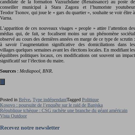
candidate de la formation Vazrazhdane (Renaissance) au poste de
conseiller municipal à Stara Zagora et l’humoriste youtubeur
Teodor Tsonov, qui joue le « gars du quartier », souhaite se voir élire à
Varna.
L’apparition de ces nouveaux visages « people » attire l’attention des
médias qui, de fait, se focalisent moins sur un phénomène sociétal
observé au cours des dernières années en marge de ce type de scrutin :
à savoir l’augmentation significative des domiciliations dans les
villages quelques semaines avant les élections locales. En modifiant les
équilibres politiques locaux, ces modifications ont souvent un impact
significatif sur l’élection du maire.
Sources
:
Mediapool, BNR
.
Posted in
Brève
,
Type indépendant
Tagged
Politique
Navigation
Kosovo : poursuite de l’enquête sur le raid de Banjska
République tchèque : CSG rachète une branche du géant américain
de
Vista Outdoor
l’article
Recevez notre newsletter