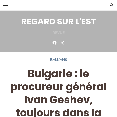
Skip
to
content
REGARD SUR L'EST
REVUE
Facebook
Twitter
BALKANS
Bulgarie : le
procureur général
Ivan Geshev,
toujours dans la