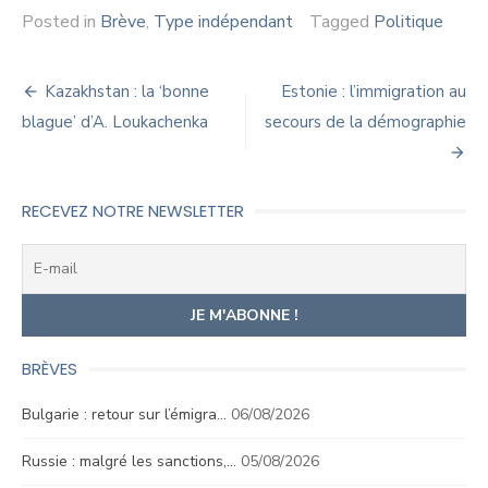
Posted in
Brève
,
Type indépendant
Tagged
Politique
Navigation
Kazakhstan : la ‘bonne
Estonie : l’immigration au
de
blague’ d’A. Loukachenka
secours de la démographie
l’article
RECEVEZ NOTRE NEWSLETTER
BRÈVES
Bulgarie : retour sur l’émigra…
06/08/2026
Russie : malgré les sanctions,…
05/08/2026