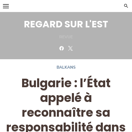
Skip
to
content
REGARD SUR L'EST
REVUE
Facebook
Twitter
BALKANS
Bulgarie : l’État
appelé à
reconnaître sa
responsabilité dans