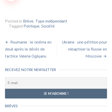
Posted in
Brève
,
Type indépendant
Tagged
Politique
,
Société
Navigation
Roumanie : le cinéma en
Ukraine : une pétition pour
de
deuil après le décès de
rebaptiser la Russie en
l’actrice Valeria Ogășanu
Moscovie
l’article
RECEVEZ NOTRE NEWSLETTER
BRÈVES