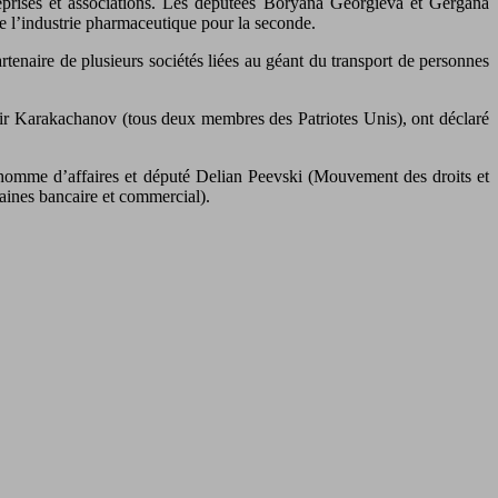
reprises et associations. Les députées Boryana Georgieva et Gergana
de l’industrie pharmaceutique pour la seconde.
tenaire de plusieurs sociétés liées au géant du transport de personnes
mir Karakachanov (tous deux membres des Patriotes Unis), ont déclaré
 l’homme d’affaires et député Delian Peevski (Mouvement des droits et
maines bancaire et commercial).