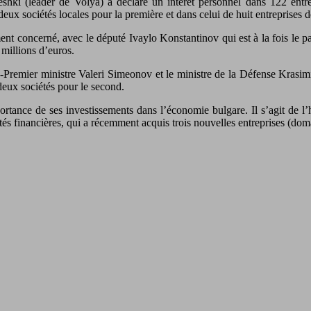
eshki (leader de Volya) a déclaré un intérêt personnel dans 122 ent
deux sociétés locales pour la première et dans celui de huit entreprises 
t concerné, avec le député Ivaylo Konstantinov qui est à la fois le par
 millions d’euros.
-Premier ministre Valeri Simeonov et le ministre de la Défense Krasi
deux sociétés pour le second.
importance de ses investissements dans l’économie bulgare. Il s’agit de
étés financières, qui a récemment acquis trois nouvelles entreprises (do