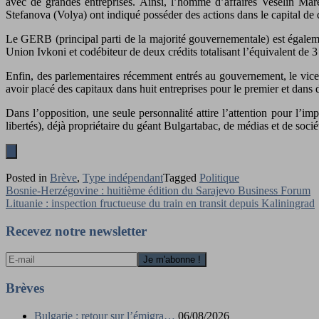
avec de grandes entreprises. Ainsi, l’homme d’affaires Veselin Mar
Stefanova (Volya) ont indiqué posséder des actions dans le capital de 
Le GERB (principal parti de la majorité gouvernementale) est égalemen
Union Ivkoni et codébiteur de deux crédits totalisant l’équivalent de 3
Enfin, des parlementaires récemment entrés au gouvernement, le vice
avoir placé des capitaux dans huit entreprises pour le premier et dans 
Dans l’opposition, une seule personnalité attire l’attention pour l’
libertés), déjà propriétaire du géant Bulgartabac, de médias et de soci
Posted in
Brève
,
Type indépendant
Tagged
Politique
Navigation
Bosnie-Herzégovine : huitième édition du Sarajevo Business Forum
Lituanie : inspection fructueuse du train en transit depuis Kaliningrad
de
l’article
Recevez notre newsletter
Brèves
Bulgarie : retour sur l’émigra…
06/08/2026