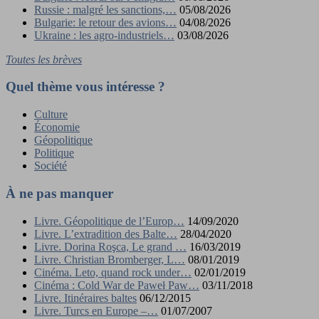
Russie : malgré les sanctions,…
05/08/2026
Bulgarie: le retour des avions…
04/08/2026
Ukraine : les agro-industriels…
03/08/2026
Toutes les brèves
Quel thème vous intéresse ?
Culture
Économie
Géopolitique
Politique
Société
À ne pas manquer
Livre. Géopolitique de l’Europ…
14/09/2020
Livre. L’extradition des Balte…
28/04/2020
Livre. Dorina Roşca, Le grand …
16/03/2019
Livre. Christian Bromberger, L…
08/01/2019
Cinéma. Leto, quand rock under…
02/01/2019
Cinéma : Cold War de Paweł Paw…
03/11/2018
Livre. Itinéraires baltes
06/12/2015
Livre. Turcs en Europe –…
01/07/2007