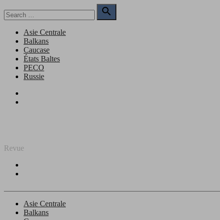
Skip
Search

to
for:
Search
content
Asie Centrale
Balkans
Caucase
États Baltes
PECO
Russie
Facebook
Twitter
REGARD SUR L'EST
Revue
Facebook
Twitter
Asie Centrale
Balkans