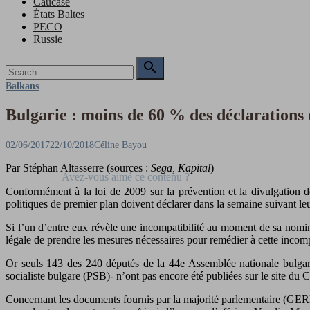
Caucase
États Baltes
PECO
Russie
Search

for:
Search
Balkans
Bulgarie : moins de 60 % des déclarations 
Posted
Author
02/06/2017
22/10/2018
Céline Bayou
on
Par Stéphan Altasserre (sources :
Sega, Kapital
)
Conformément à la loi de 2009 sur la prévention et la divulgation de
politiques de premier plan doivent déclarer dans la semaine suivant leur
Si l’un d’entre eux révèle une incompatibilité au moment de sa nomina
légale de prendre les mesures nécessaires pour remédier à cette incomp
Or seuls 143 des 240 députés de la 44e Assemblée nationale bulgare 
socialiste bulgare (PSB)- n’ont pas encore été publiées sur le site du 
Concernant les documents fournis par la majorité parlementaire (GERB –