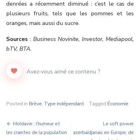
denrées a récemment diminué : c’est le cas de
plusieurs fruits, tels que les pommes et les
oranges, mais aussi du sucre.
Sources
:
Business Novinite, Investor, Mediapool,
bTV, BTA.
Posted in
Brève
,
Type indépendant
Tagged
Économie
Navigation
Moldavie : l’humeur et
Le soft power
de
les craintes de la population
azerbaïdjanais en Europe, de