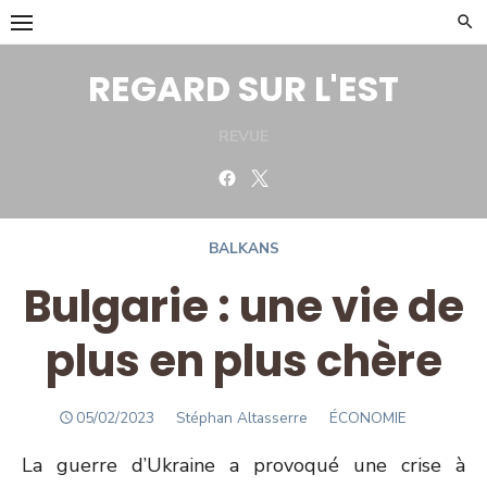
Skip
to
content
REGARD SUR L'EST
REVUE
Facebook
Twitter
BALKANS
Bulgarie : une vie de
plus en plus chère
POSTED
Author
05/02/2023
Stéphan Altasserre
ÉCONOMIE
ON
La guerre d’Ukraine a provoqué une crise à