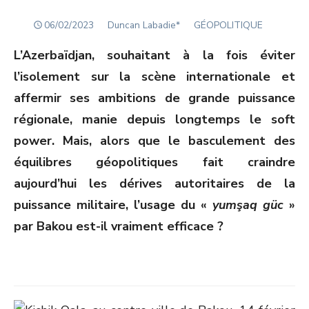
POSTED
Author
06/02/2023
Duncan Labadie*
GÉOPOLITIQUE
ON
L’Azerbaïdjan, souhaitant à la fois éviter
l’isolement sur la scène internationale et
affermir ses ambitions de grande puissance
régionale, manie depuis longtemps le soft
power. Mais, alors que le basculement des
équilibres géopolitiques fait craindre
aujourd’hui les dérives autoritaires de la
puissance militaire, l’usage du «
yumşaq güc
»
par Bakou est-il vraiment efficace ?