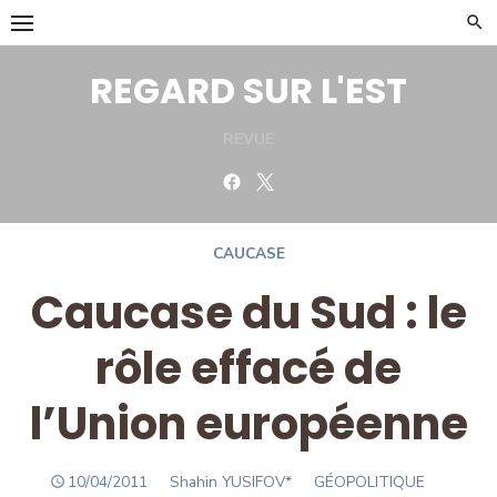
Skip
to
content
REGARD SUR L'EST
REVUE
Facebook
Twitter
CAUCASE
Caucase du Sud : le
rôle effacé de
l’Union européenne
POSTED
Author
10/04/2011
Shahin YUSIFOV*
GÉOPOLITIQUE