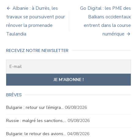
Navigation
Albanie : à Durrës, les
Go Digital : les PME des
de
travaux se poursuivent pour
Balkans occidentaux
rénover la promenade
entrent dans la course
l’article
Taulandia
numérique
RECEVEZ NOTRE NEWSLETTER
BRÈVES
Bulgarie : retour sur l’émigra…
06/08/2026
Russie : malgré les sanctions,…
05/08/2026
Bulgarie: le retour des avions…
04/08/2026