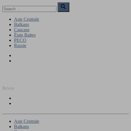
Skip
Search

to
for:
Search
content
Asie Centrale
Balkans
Caucase
États Baltes
PECO
Russie
Facebook
Twitter
REGARD SUR L'EST
Revue
Facebook
Twitter
Asie Centrale
Balkans