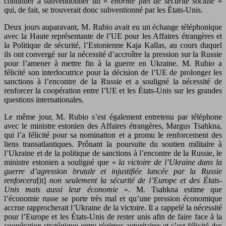
continuer à subventionner un «
énorme filet de sécurité sociale
»
qui, de fait, se trouverait donc subventionné par les États-Unis.
Deux jours auparavant, M. Rubio avait eu un échange téléphonique
avec la Haute représentante de l’UE pour les Affaires étrangères et
la Politique de sécurité, l’Estonienne Kaja Kallas, au cours duquel
ils ont convergé sur la nécessité d’accroître la pression sur la Russie
pour l’amener à mettre fin à la guerre en Ukraine. M. Rubio a
félicité son interlocutrice pour la décision de l’UE de prolonger les
sanctions à l’encontre de la Russie et a souligné la nécessité de
renforcer la coopération entre l’UE et les États-Unis sur les grandes
questions internationales.
Le même jour, M. Rubio s’est également entretenu par téléphone
avec le ministre estonien des Affaires étrangères, Margus Tsahkna,
qui l’a félicité pour sa nomination et a promu le renforcement des
liens transatlantiques. Prônant la poursuite du soutien militaire à
l’Ukraine et de la politique de sanctions à l’encontre de la Russie, le
ministre estonien a souligné que «
la victoire de l’Ukraine dans la
guerre d’agression brutale et injustifiée lancée par la Russie
renforcera
[it]
non seulement la sécurité de l’Europe et des
États-
Unis mais aussi leur économie
». M. Tsahkna estime que
l’économie russe se porte très mal et qu’une pression économique
accrue rapprocherait l’Ukraine de la victoire. Il a rappelé la nécessité
pour l’Europe et les États-Unis de rester unis afin de faire face à la
coopération stratégique entre régimes autoritaires et s’est félicité des