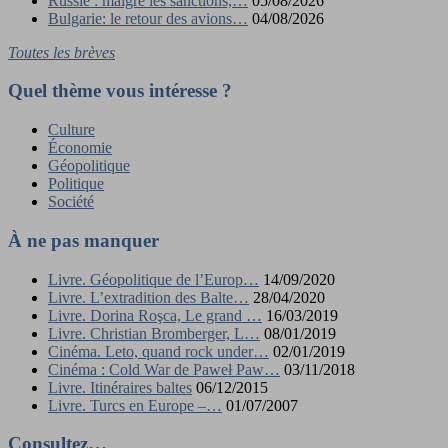
Russie : malgré les sanctions,…
05/08/2026
Bulgarie: le retour des avions…
04/08/2026
Toutes les brèves
Quel thème vous intéresse ?
Culture
Économie
Géopolitique
Politique
Société
À ne pas manquer
Livre. Géopolitique de l’Europ…
14/09/2020
Livre. L’extradition des Balte…
28/04/2020
Livre. Dorina Roşca, Le grand …
16/03/2019
Livre. Christian Bromberger, L…
08/01/2019
Cinéma. Leto, quand rock under…
02/01/2019
Cinéma : Cold War de Paweł Paw…
03/11/2018
Livre. Itinéraires baltes
06/12/2015
Livre. Turcs en Europe –…
01/07/2007
Consultez…