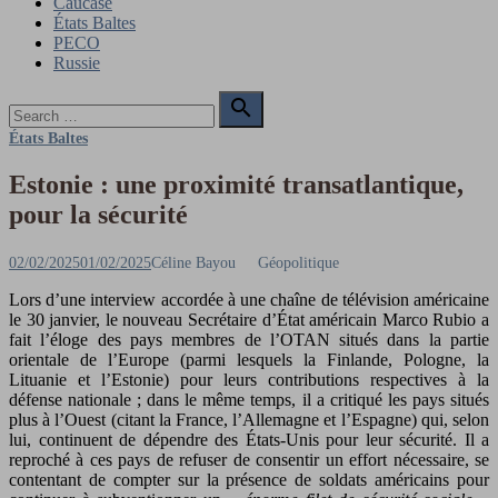
Caucase
États Baltes
PECO
Russie
Search

for:
Search
États Baltes
Estonie : une proximité transatlantique,
pour la sécurité
Posted
Author
02/02/2025
01/02/2025
Céline Bayou
Géopolitique
on
Lors d’une interview accordée à une chaîne de télévision américaine
le 30 janvier, le nouveau Secrétaire d’État américain Marco Rubio a
fait l’éloge des pays membres de l’OTAN situés dans la partie
orientale de l’Europe (parmi lesquels la Finlande, Pologne, la
Lituanie et l’Estonie) pour leurs contributions respectives à la
défense nationale ; dans le même temps, il a critiqué les pays situés
plus à l’Ouest (citant la France, l’Allemagne et l’Espagne) qui, selon
lui, continuent de dépendre des États-Unis pour leur sécurité. Il a
reproché à ces pays de refuser de consentir un effort nécessaire, se
contentant de compter sur la présence de soldats américains pour