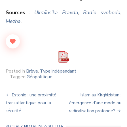
Sources
:
Ukraïns’ka Pravda
,
Radio svoboda
,
Mezha
.
Posted in
Brève
,
Type indépendant
Tagged
Géopolitique
Navigation
Estonie : une proximité
Islam au Kirghizistan :
de
transatlantique, pour la
émergence d’une mode ou
sécurité
radicalisation profonde?
l’article
RECEVEZ NOTRE NEWSLETTER