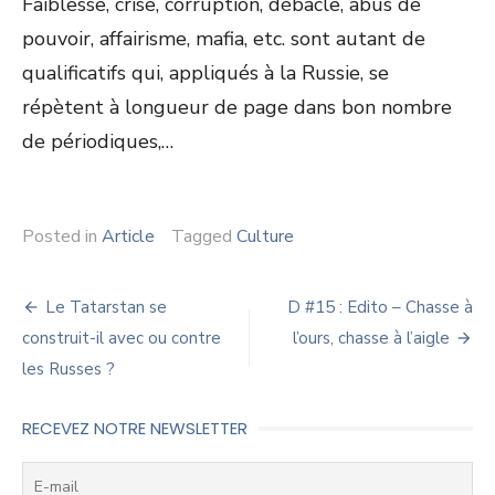
Faiblesse, crise, corruption, débâcle, abus de
pouvoir, affairisme, mafia, etc. sont autant de
qualificatifs qui, appliqués à la Russie, se
répètent à longueur de page dans bon nombre
de périodiques,…
Posted in
Article
Tagged
Culture
Navigation
Le Tatarstan se
D #15 : Edito – Chasse à
de
construit-il avec ou contre
l’ours, chasse à l’aigle
les Russes ?
l’article
RECEVEZ NOTRE NEWSLETTER