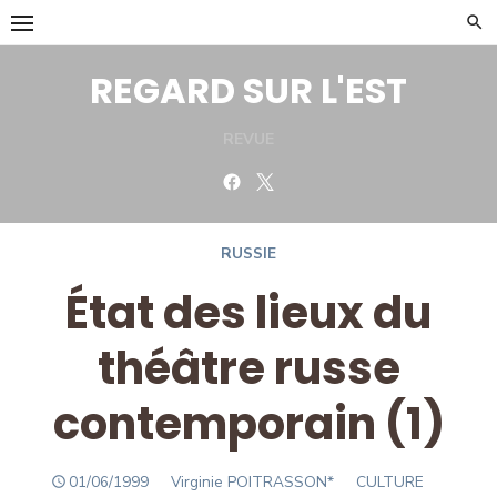
Skip
to
content
REGARD SUR L'EST
REVUE
Facebook
Twitter
RUSSIE
État des lieux du
théâtre russe
contemporain (1)
POSTED
Author
01/06/1999
Virginie POITRASSON*
CULTURE