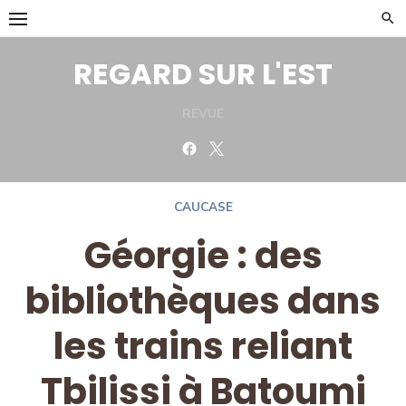
Skip
to
content
REGARD SUR L'EST
REVUE
Facebook
Twitter
CAUCASE
Géorgie : des
bibliothèques dans
les trains reliant
Tbilissi à Batoumi