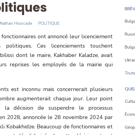
litiques
BRÈV
Bulga
Author
Nathan Hourcade
POLITIQUE
Russi
 fonctionnaires ont annoncé leur licenciement
 politiques. Ces licenciements touchent
Bulga
ilissi dont le maire, Kakhaber Kaladze, avait
Ukrai
rs reprises les employés de la mairie qui
Toute
nts est inconnu mais concernerait plusieurs
QUEL
nombre augmenterait chaque jour. Leur point
Cultu
 la décision de suspendre le processus
Écon
u’en 2028, annoncée le 28 novembre 2024 par
kli Kobakhidze. Beaucoup de fonctionnaires et
Géopo