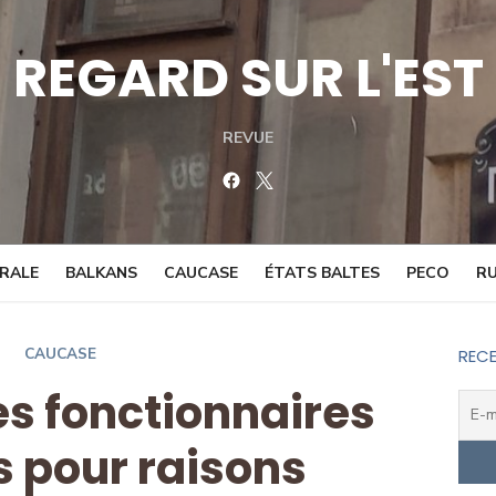
REGARD SUR L'EST
REVUE
Facebook
Twitter
TRALE
BALKANS
CAUCASE
ÉTATS BALTES
PECO
RU
CAUCASE
RECE
es fonctionnaires
s pour raisons