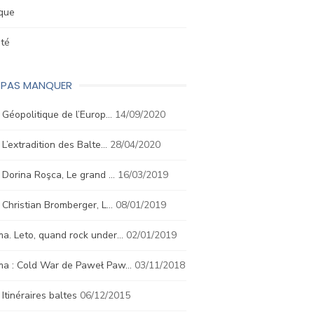
ique
été
E PAS MANQUER
. Géopolitique de l’Europ…
14/09/2020
. L’extradition des Balte…
28/04/2020
. Dorina Roşca, Le grand …
16/03/2019
. Christian Bromberger, L…
08/01/2019
a. Leto, quand rock under…
02/01/2019
ma : Cold War de Paweł Paw…
03/11/2018
. Itinéraires baltes
06/12/2015