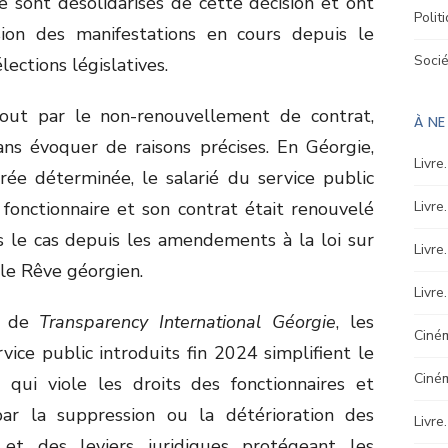
e sont désolidarisés de cette décision et ont
Polit
ssion des manifestations en cours depuis le
Soci
ections législatives.
tout par le non-renouvellement de contrat,
À N
ns évoquer de raisons précises. En Géorgie,
Livre
ée déterminée, le salarié du service public
 fonctionnaire et son contrat était renouvelé
Livre
 le cas depuis les amendements à la loi sur
Livre
 le Rêve géorgien.
Livre
at de
Transparency International Géorgie
, les
Ciném
ice public introduits fin 2024 simplifient le
Ciné
 qui viole les droits des fonctionnaires et
ar la suppression ou la détérioration des
Livre
 et des leviers juridiques protégeant les