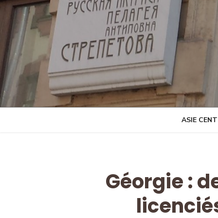
Skip
to
content
ASIE CEN
Géorgie : d
licencié