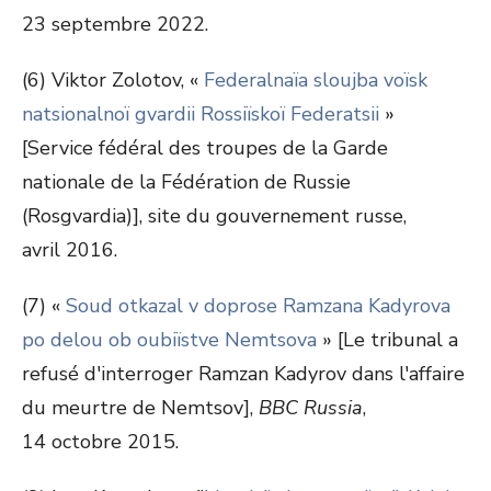
23 septembre 2022.
(6) Viktor Zolotov, «
Federalnaïa sloujba voïsk
natsionalnoï gvardii Rossiïskoï Federatsii
»
[Service fédéral des troupes de la Garde
nationale de la Fédération de Russie
(Rosgvardia)], site du gouvernement russe,
avril 2016.
(7) «
Soud otkazal v doprose Ramzana Kadyrova
po delou ob oubiïstve Nemtsova
» [Le tribunal a
refusé d'interroger Ramzan Kadyrov dans l'affaire
du meurtre de Nemtsov],
BBC Russia
,
14 octobre 2015.