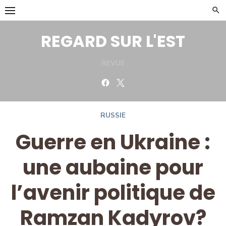
Skip
to
content
REGARD SUR L'EST
REVUE
Facebook
Twitter
RUSSIE
Guerre en Ukraine :
une aubaine pour
l’avenir politique de
Ramzan Kadyrov?