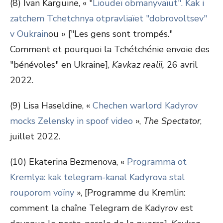
(8) Ivan Karguine, « "
Lioudeï obmanyvaïut". Kak i
zatchem Tchetchnya otpravliaïet "dobrovoltsev"
v Oukrain
ou » ["Les gens sont trompés."
Comment et pourquoi la Tchétchénie envoie des
"bénévoles" en Ukraine],
Kavkaz realii,
26 avril
2022.
(9) Lisa Haseldine, «
Chechen warlord Kadyrov
mocks Zelensky in spoof video
»,
The Spectator
,
juillet 2022.
(10) Ekaterina Bezmenova, «
Programma ot
Kremlya: kak telegram-kanal Kadyrova stal
rouporom voïny
», [Programme du Kremlin:
comment la chaîne Telegram de Kadyrov est