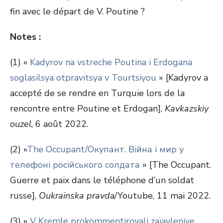
fin avec le départ de V. Poutine ?
Notes :
(1) «
Kadyrov na vstreche Poutina i Erdogana
soglasilsya otpravitsya v Tourtsiyou
» [Kadyrov a
accepté de se rendre en Turquie lors de la
rencontre entre Poutine et Erdogan],
Kavkazskiy
ouzel
, 6 août 2022.
(2) «
The Occupant/Окупант. Війна і мир у
телефоні російського солдата
» [The Occupant.
Guerre et paix dans le téléphone d’un soldat
russe],
Oukrainska pravd
a/Youtube, 11 mai 2022.
(3) «
V Kremle prokommentirovali zaïavleniye