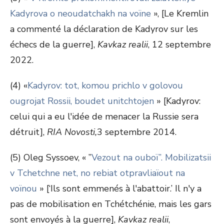
Kadyrova o neoudatchakh na voïne
», [Le Kremlin
a commenté la déclaration de Kadyrov sur les
échecs de la guerre],
Kavkaz realii
, 12 septembre
2022.
(4) «
Kadyrov: tot, komou prichlo v golovou
ougrojat Rossii, boudet unitchtojen
» [Kadyrov:
celui qui a eu l'idée de menacer la Russie sera
détruit],
RIA Novosti,
3 septembre 2014.
(5) Oleg Syssoev, « ”
Vezout na ouboï”. Mobilizatsii
v Tchetchne net, no rebiat otpravliaïout na
voïnou
» [‘Ils sont emmenés à l'abattoir.’ Il n'y a
pas de mobilisation en Tchétchénie, mais les gars
sont envoyés à la guerre],
Kavkaz realii
,