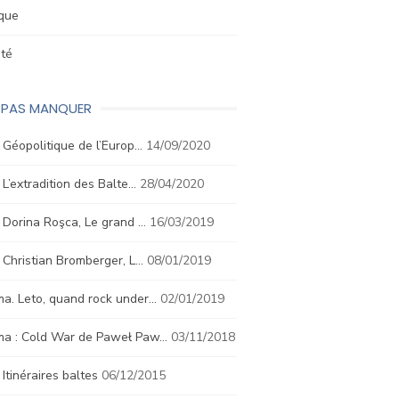
ique
été
E PAS MANQUER
. Géopolitique de l’Europ…
14/09/2020
. L’extradition des Balte…
28/04/2020
. Dorina Roşca, Le grand …
16/03/2019
. Christian Bromberger, L…
08/01/2019
a. Leto, quand rock under…
02/01/2019
ma : Cold War de Paweł Paw…
03/11/2018
. Itinéraires baltes
06/12/2015