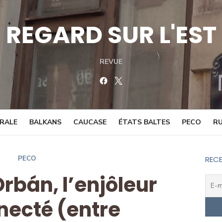
REGARD SUR L'EST
REVUE
Facebook
Twitter
TRALE
BALKANS
CAUCASE
ÉTATS BALTES
PECO
RU
PECO
RECE
Orbán, l’enjôleur
ecté (entre