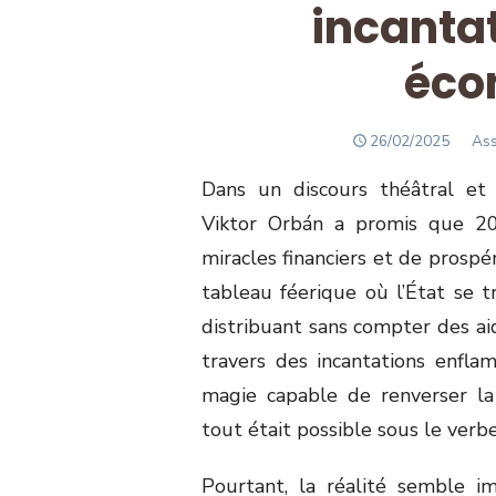
incanta
éco
POSTED
Aut
26/02/2025
Ass
ON
Dans un discours théâtral et
Viktor Orbán a promis que 20
miracles financiers et de prospé
tableau féerique où l’État se t
distribuant sans compter des a
travers des incantations enflam
magie capable de renverser la
tout était possible sous le verbe
Pourtant, la réalité semble i