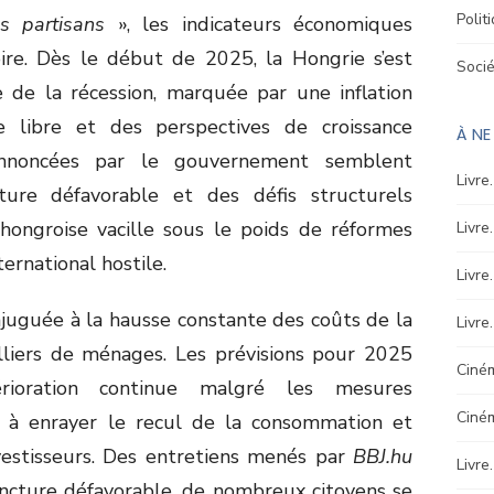
Polit
s partisans
», les indicateurs économiques
ire. Dès le début de 2025, la Hongrie s’est
Soci
 de la récession, marquée par une inflation
e libre et des perspectives de croissance
À N
nnoncées par le gouvernement semblent
Livre
ture défavorable et des défis structurels
e hongroise vacille sous le poids de réformes
Livre
ternational hostile.
Livre
njuguée à la hausse constante des coûts de la
Livre
lliers de ménages. Les prévisions pour 2025
Ciném
érioration continue malgré les mesures
Ciné
 à enrayer le recul de la consommation et
nvestisseurs. Des entretiens menés par
BBJ.hu
Livre
oncture défavorable, de nombreux citoyens se