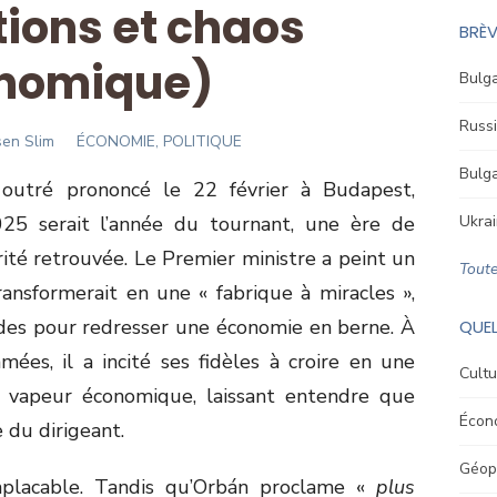
tions et chaos
BRÈV
nomique)
Bulga
Russi
hor
en Slim
ÉCONOMIE, POLITIQUE
Bulga
 outré prononcé le 22 février à Budapest,
25 serait l’année du tournant, une ère de
Ukrai
rité retrouvée. Le Premier ministre a peint un
Toute
ransformerait en une « fabrique à miracles »,
ides pour redresser une économie en berne. À
QUEL
mées, il a incité ses fidèles à croire en une
Cultu
 vapeur économique, laissant entendre que
Écon
 du dirigeant.
Géopo
mplacable. Tandis qu’Orbán proclame «
plus