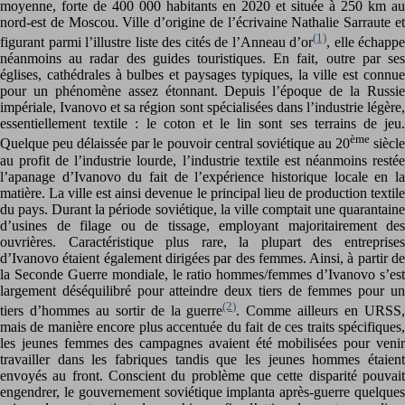
moyenne, forte de 400 000 habitants en 2020 et située à 250 km au
nord-est de Moscou. Ville d’origine de l’écrivaine Nathalie Sarraute et
(1)
figurant parmi l’illustre liste des cités de l’Anneau d’or
, elle échappe
néanmoins au radar des guides touristiques. En fait, outre par ses
églises, cathédrales à bulbes et paysages typiques, la ville est connue
pour un phénomène assez étonnant. Depuis l’époque de la Russie
impériale, Ivanovo et sa région sont spécialisées dans l’industrie légère,
essentiellement textile : le coton et le lin sont ses terrains de jeu.
ème
Quelque peu délaissée par le pouvoir central soviétique au 20
siècl
au profit de l’industrie lourde, l’industrie textile est néanmoins restée
l’apanage d’Ivanovo du fait de l’expérience historique locale en la
matière. La ville est ainsi devenue le principal lieu de production textile
du pays. Durant la période soviétique, la ville comptait une quarantaine
d’usines de filage ou de tissage, employant majoritairement des
ouvrières. Caractéristique plus rare, la plupart des entreprises
d’Ivanovo étaient également dirigées par des femmes. Ainsi, à partir de
la Seconde Guerre mondiale, le ratio hommes/femmes d’Ivanovo s’est
largement déséquilibré pour atteindre deux tiers de femmes pour un
(2)
tiers d’hommes au sortir de la guerre
. Comme ailleurs en URSS
mais de manière encore plus accentuée du fait de ces traits spécifiques,
les jeunes femmes des campagnes avaient été mobilisées pour venir
travailler dans les fabriques tandis que les jeunes hommes étaient
envoyés au front. Conscient du problème que cette disparité pouvait
engendrer, le gouvernement soviétique implanta après-guerre quelques