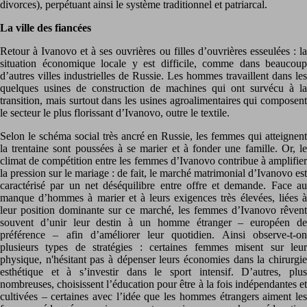
divorces), perpétuant ainsi le système traditionnel et patriarcal.
La ville des fiancées
Retour à Ivanovo et à ses ouvrières ou filles d’ouvrières esseulées : la
situation économique locale y est difficile, comme dans beaucoup
d’autres villes industrielles de Russie. Les hommes travaillent dans les
quelques usines de construction de machines qui ont survécu à la
transition, mais surtout dans les usines agroalimentaires qui composent
le secteur le plus florissant d’Ivanovo, outre le textile.
Selon le schéma social très ancré en Russie, les femmes qui atteignent
la trentaine sont poussées à se marier et à fonder une famille. Or, le
climat de compétition entre les femmes d’Ivanovo contribue à amplifier
la pression sur le mariage : de fait, le marché matrimonial d’Ivanovo est
caractérisé par un net déséquilibre entre offre et demande. Face au
manque d’hommes à marier et à leurs exigences très élevées, liées à
leur position dominante sur ce marché, les femmes d’Ivanovo rêvent
souvent d’unir leur destin à un homme étranger – européen de
préférence – afin d’améliorer leur quotidien. Ainsi observe-t-on
plusieurs types de stratégies : certaines femmes misent sur leur
physique, n'hésitant pas à dépenser leurs économies dans la chirurgie
esthétique et à s’investir dans le sport intensif. D’autres, plus
nombreuses, choisissent l’éducation pour être à la fois indépendantes et
cultivées – certaines avec l’idée que les hommes étrangers aiment les