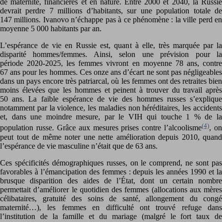
de maternité, financières et en nature. Entre 2000 et 2040, la Russie
devrait perdre 7 millions d’habitants, sur une population totale de
147 millions. Ivanovo n’échappe pas à ce phénomène : la ville perd en
moyenne 5 000 habitants par an.
L’espérance de vie en Russie est, quant à elle, très marquée par la
disparité hommes/femmes. Ainsi, selon une prévision pour la
période 2020-2025, les femmes vivront en moyenne 78 ans, contre
67 ans pour les hommes. Ces onze ans d’écart ne sont pas négligeables
dans un pays encore très patriarcal, où les femmes ont des retraites bien
moins élevées que les hommes et peinent à trouver du travail après
50 ans. La faible espérance de vie des hommes russes s’explique
notamment par la violence, les maladies non héréditaires, les accidents
et, dans une moindre mesure, par le VIH qui touche 1 % de la
(4)
population russe. Grâce aux mesures prises contre l’alcoolisme
, on
peut tout de même noter une nette amélioration depuis 2010, quand
l’espérance de vie masculine n’était que de 63 ans.
Ces spécificités démographiques russes, on le comprend, ne sont pas
favorables à l’émancipation des femmes : depuis les années 1990 et la
brusque disparition des aides de l’État, dont un certain nombre
permettait d’améliorer le quotidien des femmes (allocations aux mères
célibataires, gratuité des soins de santé, allongement du congé
maternité…), les femmes en difficulté ont trouvé refuge dans
l’institution de la famille et du mariage (malgré le fort taux de