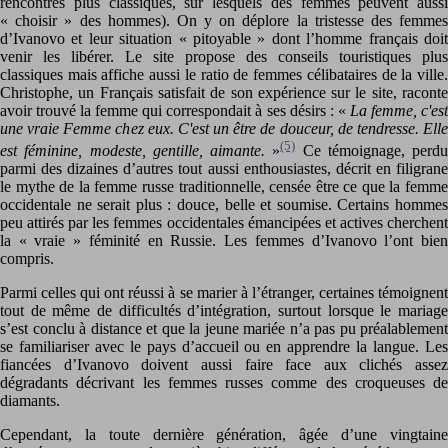
rencontres plus classiques, sur lesquels des femmes peuvent aussi
« choisir » des hommes). On y on déplore la tristesse des femmes
d’Ivanovo et leur situation « pitoyable » dont l’homme français doit
venir les libérer. Le site propose des conseils touristiques plus
classiques mais affiche aussi le ratio de femmes célibataires de la ville.
Christophe, un Français satisfait de son expérience sur le site, raconte
avoir trouvé la femme qui correspondait à ses désirs : «
La femme, c'es
une vraie Femme chez eux. C'est un être de douceur, de tendresse. Elle
(5)
est féminine, modeste, gentille, aimante.
»
Ce témoignage, perdu
parmi des dizaines d’autres tout aussi enthousiastes, décrit en filigrane
le mythe de la femme russe traditionnelle, censée être ce que la femme
occidentale ne serait plus : douce, belle et soumise. Certains hommes
peu attirés par les femmes occidentales émancipées et actives cherchent
la « vraie » féminité en Russie. Les femmes d’Ivanovo l’ont bien
compris.
Parmi celles qui ont réussi à se marier à l’étranger, certaines témoignent
tout de même de difficultés d’intégration, surtout lorsque le mariage
s’est conclu à distance et que la jeune mariée n’a pas pu préalablement
se familiariser avec le pays d’accueil ou en apprendre la langue. Les
fiancées d’Ivanovo doivent aussi faire face aux clichés assez
dégradants décrivant les femmes russes comme des croqueuses de
diamants.
Cependant, la toute dernière génération, âgée d’une vingtaine