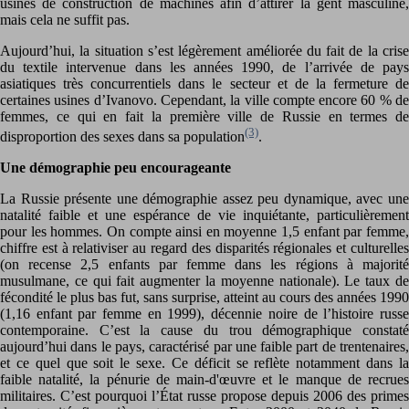
usines de construction de machines afin d’attirer la gent masculine,
mais cela ne suffit pas.
Aujourd’hui, la situation s’est légèrement améliorée du fait de la crise
du textile intervenue dans les années 1990, de l’arrivée de pays
asiatiques très concurrentiels dans le secteur et de la fermeture de
certaines usines d’Ivanovo. Cependant, la ville compte encore 60 % de
femmes, ce qui en fait la première ville de Russie en termes de
(3)
disproportion des sexes dans sa population
.
Une démographie peu encourageante
La Russie présente une démographie assez peu dynamique, avec une
natalité faible et une espérance de vie inquiétante, particulièrement
pour les hommes. On compte ainsi en moyenne 1,5 enfant par femme,
chiffre est à relativiser au regard des disparités régionales et culturelles
(on recense 2,5 enfants par femme dans les régions à majorité
musulmane, ce qui fait augmenter la moyenne nationale). Le taux de
fécondité le plus bas fut, sans surprise, atteint au cours des années 1990
(1,16 enfant par femme en 1999), décennie noire de l’histoire russe
contemporaine. C’est la cause du trou démographique constaté
aujourd’hui dans le pays, caractérisé par une faible part de trentenaires,
et ce quel que soit le sexe. Ce déficit se reflète notamment dans la
faible natalité, la pénurie de main-d'œuvre et le manque de recrues
militaires. C’est pourquoi l’État russe propose depuis 2006 des primes