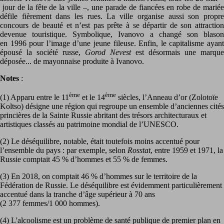
jour de la fête de la ville –, une parade de fiancées en robe de mariée
défile fièrement dans les rues. La ville organise aussi son propre
concours de beauté et n’est pas prête à se départir de son attraction
devenue touristique. Symbolique, Ivanovo a changé son blason
en 1996 pour l’image d’une jeune fileuse. Enfin, le capitalisme ayant
épousé la société russe,
Gorod Nevest
est désormais une marque
déposée... de mayonnaise produite à Ivanovo.
Notes
:
ème
ème
(1) Apparu entre le 11
et le 14
siècles, l’Anneau d’or (Zolotoïe
Koltso) désigne une région qui regroupe un ensemble d’anciennes cités
princières de la Sainte Russie abritant des trésors architecturaux et
artistiques classés au patrimoine mondial de l’UNESCO.
(2) Le déséquilibre, notable, était toutefois moins accentué pour
l’ensemble du pays : par exemple, selon
Rosstat
, entre 1959 et 1971, la
Russie comptait 45 % d’hommes et 55 % de femmes.
(3) En 2018, on comptait 46 % d’hommes sur le territoire de la
Fédération de Russie. Le déséquilibre est évidemment particulièrement
accentué dans la tranche d’âge supérieur à 70 ans
(2 377 femmes/1 000 hommes).
(4) L'alcoolisme est un problème de santé publique de premier plan en