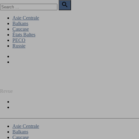
Skip
Search

to
for:
Search
content
Asie Centrale
Balkans
Caucase
États Baltes
PECO
Russie
Facebook
Twitter
REGARD SUR L'EST
Revue
Facebook
Twitter
Asie Centrale
Balkans
Caucase