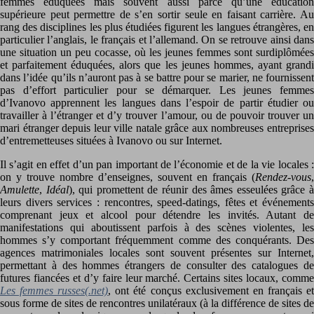
femmes éduquées mais souvent aussi parce qu’une éducation
supérieure peut permettre de s’en sortir seule en faisant carrière. Au
rang des disciplines les plus étudiées figurent les langues étrangères, en
particulier l’anglais, le français et l’allemand. On se retrouve ainsi dans
une situation un peu cocasse, où les jeunes femmes sont surdiplômées
et parfaitement éduquées, alors que les jeunes hommes, ayant grandi
dans l’idée qu’ils n’auront pas à se battre pour se marier, ne fournissent
pas d’effort particulier pour se démarquer. Les jeunes femmes
d’Ivanovo apprennent les langues dans l’espoir de partir étudier ou
travailler à l’étranger et d’y trouver l’amour, ou de pouvoir trouver un
mari étranger depuis leur ville natale grâce aux nombreuses entreprises
d’entremetteuses situées à Ivanovo ou sur Internet.
Il s’agit en effet d’un pan important de l’économie et de la vie locales :
on y trouve nombre d’enseignes, souvent en français (
Rendez-vous
,
Amulette
,
Idéal
), qui promettent de réunir des âmes esseulées grâce 
leurs divers services : rencontres, speed-datings, fêtes et événements
comprenant jeux et alcool pour détendre les invités. Autant de
manifestations qui aboutissent parfois à des scènes violentes, les
hommes s’y comportant fréquemment comme des conquérants. Des
agences matrimoniales locales sont souvent présentes sur Internet,
permettant à des hommes étrangers de consulter des catalogues de
futures fiancées et d’y faire leur marché. Certains sites locaux, comme
Les femmes russes(.net)
, ont été conçus exclusivement en français e
sous forme de sites de rencontres unilatéraux (à la différence de sites de