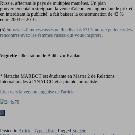
Russie, affectant le pays de multiples manières. Un plan
gouvernemental restreignant la vente d'alcool en augmentant le prix et
en interdisant la publicité, a fait baisser la consommation de 43 %
entre 2003 et 2016.
(5)
https://les-femmes-russes.net/feedback/id/217/mon-experience-des-
rencontres-avec-les-femmes-russes-qui-vous-inspirera
.
Vignette
: illustration de Balthazar Kaplan.
*
Natacha MARBOT est étudiante en Master 2 de Relations
Internationales à l’INALCO et aspirante journaliste.
Lien vers la version anglaise de l'article.
Posted in
Article
,
Type à lister
Tagged
Société