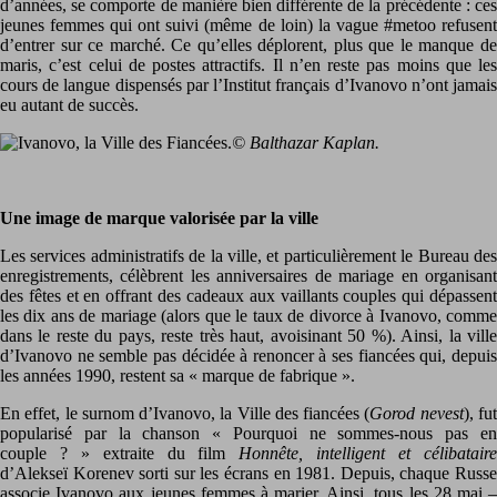
d’années, se comporte de manière bien différente de la précédente : ces
jeunes femmes qui ont suivi (même de loin) la vague #metoo refusent
d’entrer sur ce marché. Ce qu’elles déplorent, plus que le manque de
maris, c’est celui de postes attractifs. Il n’en reste pas moins que les
cours de langue dispensés par l’Institut français d’Ivanovo n’ont jamais
eu autant de succès.
© Balthazar Kaplan.
Une image de marque valorisée par la ville
Les services administratifs de la ville, et particulièrement le Bureau des
enregistrements, célèbrent les anniversaires de mariage en organisant
des fêtes et en offrant des cadeaux aux vaillants couples qui dépassent
les dix ans de mariage (alors que le taux de divorce à Ivanovo, comme
dans le reste du pays, reste très haut, avoisinant 50 %). Ainsi, la ville
d’Ivanovo ne semble pas décidée à renoncer à ses fiancées qui, depuis
les années 1990, restent sa « marque de fabrique ».
En effet, le surnom d’Ivanovo, la Ville des fiancées (
Gorod nevest
), fu
popularisé par la chanson « Pourquoi ne sommes-nous pas en
couple ? » extraite du film
Honnête, intelligent et célibatair
d’Alekseï Korenev sorti sur les écrans en 1981. Depuis, chaque Russe
associe Ivanovo aux jeunes femmes à marier. Ainsi, tous les 28 mai –