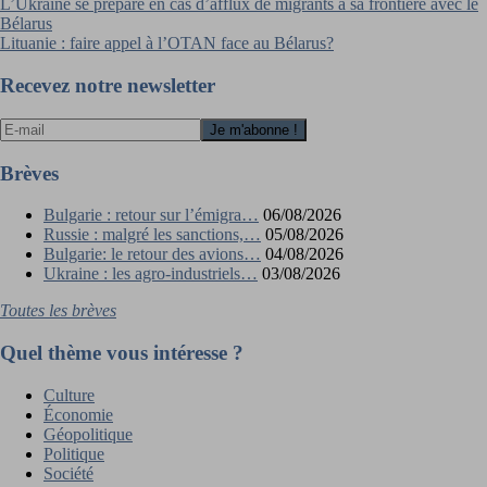
Navigation
L’Ukraine se prépare en cas d’afflux de migrants à sa frontière avec le
Bélarus
de
Lituanie : faire appel à l’OTAN face au Bélarus?
l’article
Recevez notre newsletter
Brèves
Bulgarie : retour sur l’émigra…
06/08/2026
Russie : malgré les sanctions,…
05/08/2026
Bulgarie: le retour des avions…
04/08/2026
Ukraine : les agro-industriels…
03/08/2026
Toutes les brèves
Quel thème vous intéresse ?
Culture
Économie
Géopolitique
Politique
Société