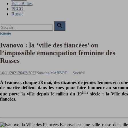
États Baltes
PECO
Russie
Search

for:
Search
Russie
Ivanovo : la ‘ville des fiancées’ ou
l’impossible émancipation féminine des
Russes
Posted
Author
16/11/2021
26/02/2022
Natacha MARBOT
Société
on
À Ivanovo, chaque 28 mai, des dizaines de jeunes femmes en robe
de mariée défilent dans les rues pour faire honneur au surnom
ème
que porte la ville depuis le milieu du 19
siècle : la Ville des
fiancées.
Ivanovo est une ville russe de taille