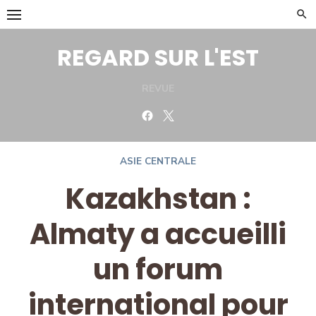
Skip
to
content
REGARD SUR L'EST
REVUE
Facebook
Twitter
ASIE CENTRALE
Kazakhstan :
Almaty a accueilli
un forum
international pour