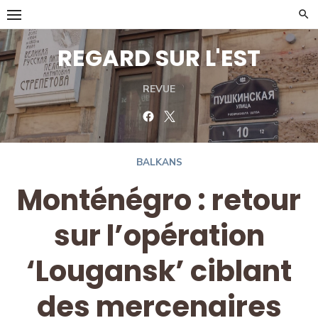
Skip
to
content
REGARD SUR L'EST
REVUE
Facebook
Twitter
BALKANS
Monténégro : retour
sur l’opération
‘Lougansk’ ciblant
des mercenaires