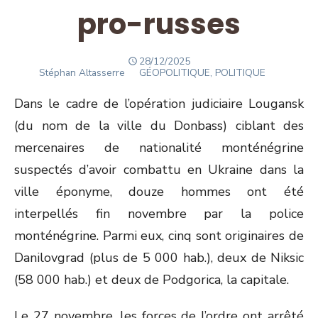
pro-russes
POSTED
28/12/2025
Author
ON
Stéphan Altasserre
GÉOPOLITIQUE, POLITIQUE
Dans le cadre de l’opération judiciaire Lougansk
(du nom de la ville du Donbass) ciblant des
mercenaires de nationalité monténégrine
suspectés d’avoir combattu en Ukraine dans la
ville éponyme, douze hommes ont été
interpellés fin novembre par la police
monténégrine. Parmi eux, cinq sont originaires de
Danilovgrad (plus de 5 000 hab.), deux de Niksic
(58 000 hab.) et deux de Podgorica, la capitale.
Le 27 novembre, les forces de l’ordre ont arrêté