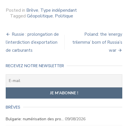
Posted in
Brève
,
Type indépendant
Tagged
Géopolitique
,
Politique
Navigation
Russie : prolongation de
Poland: the ‘energy
de
l’interdiction d’exportation
trilemma’ born of Russia’s
de carburants
war
l’article
RECEVEZ NOTRE NEWSLETTER
BRÈVES
Bulgarie: numérisation des pro…
09/08/2026