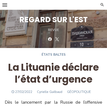
Skip
to
content
REGARD SUR L'EST
REVUE
Facebook
Twitter
ÉTATS BALTES
La Lituanie déclare
l’état d’urgence
POSTED
Author
27/02/2022
Cyrielle Guilbaud
GÉOPOLITIQUE
ON
Dès le lancement par la Russie de l’offensive