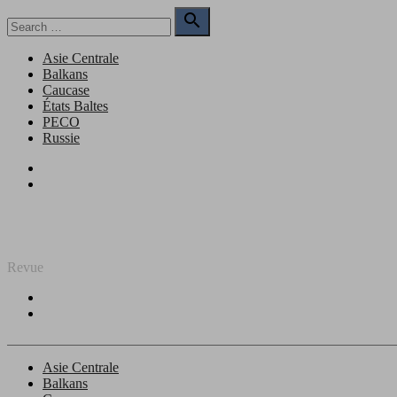
Skip
Search

to
for:
Search
content
Asie Centrale
Balkans
Caucase
États Baltes
PECO
Russie
Facebook
Twitter
REGARD SUR L'EST
Revue
Facebook
Twitter
Asie Centrale
Balkans