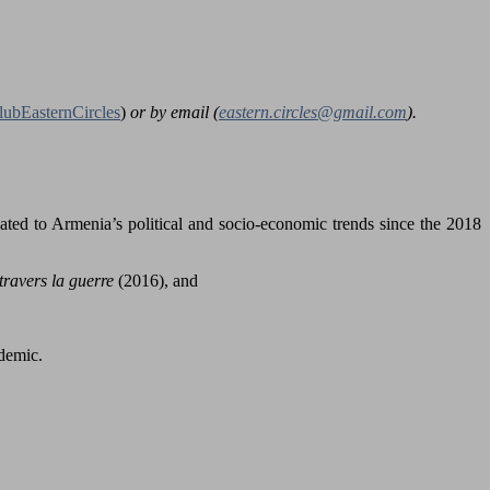
ubEasternCircles
)
or by email (
eastern.circles@gmail.com
).
ated to Armenia’s political and socio-economic trends since the 2018
 travers la guerre
(2016), and
ndemic.