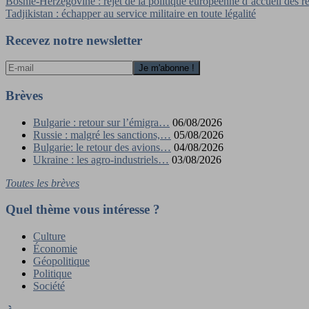
Navigation
Bosnie-Herzégovine : rejet de la politique européenne d’accueil des r
Tadjikistan : échapper au service militaire en toute légalité
de
l’article
Recevez notre newsletter
Brèves
Bulgarie : retour sur l’émigra…
06/08/2026
Russie : malgré les sanctions,…
05/08/2026
Bulgarie: le retour des avions…
04/08/2026
Ukraine : les agro-industriels…
03/08/2026
Toutes les brèves
Quel thème vous intéresse ?
Culture
Économie
Géopolitique
Politique
Société