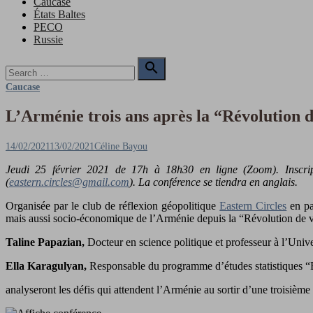
Caucase
États Baltes
PECO
Russie
Search

for:
Search
Caucase
L’Arménie trois ans après la “Révolution 
Posted
Author
14/02/2021
13/02/2021
Céline Bayou
on
Jeudi 25 février 2021 de 17h à 18h30 en ligne (Zoom). Inscript
(
eastern.circles@gmail.com
). La conférence se tiendra en anglais.
Organisée par le club de réflexion géopolitique
Eastern Circles
en pa
mais aussi socio-économique de l’Arménie depuis la “Révolution de 
Taline Papazian,
Docteur en science politique et professeur à l’Univ
Ella Karagulyan,
Responsable du programme d’études statistiques 
analyseront les défis qui attendent l’Arménie au sortir d’une troisiè