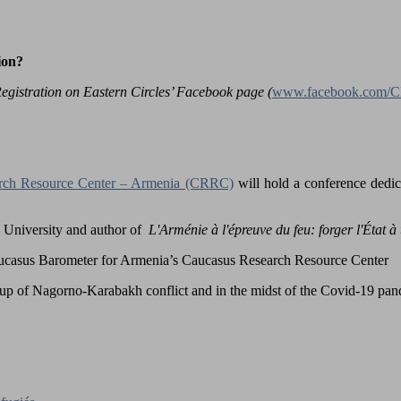
ion?
istration on Eastern Circles’ Facebook page (
www.facebook.com/Cl
rch Resource Center – Armenia (CRRC)
will hold a conference dedic
lle University and author of
L'Arménie à l'épreuve du feu: forger l'État à
Caucasus Barometer for Armenia’s Caucasus Research Resource Center
g up of Nagorno-Karabakh conflict and in the midst of the Covid-19 pa