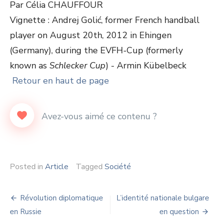
Par Célia CHAUFFOUR
Vignette : Andrej Golić, former French handball
player on August 20th, 2012 in Ehingen
(Germany), during the EVFH-Cup (formerly
known as
Schlecker Cup
) - Armin Kübelbeck
Retour en haut de page
Posted in
Article
Tagged
Société
Navigation
Révolution diplomatique
L’identité nationale bulgare
de
en Russie
en question