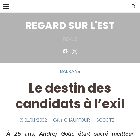
Skip
to
content
REGARD SUR L'EST
REVUE
Facebook
Twitter
BALKANS
Le destin des
candidats à l’exil
POSTED
Author
01/01/2002
Célia CHAUFFOUR
SOCIÉTÉ
ON
À 25 ans, Andrej Golic était sacré meilleur