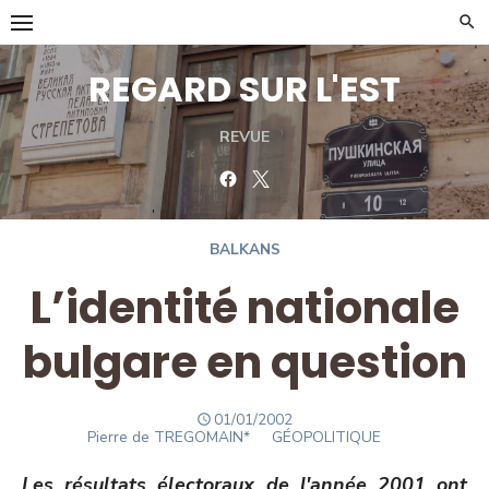
Skip
to
content
REGARD SUR L'EST
REVUE
Facebook
Twitter
BALKANS
L’identité nationale
bulgare en question
POSTED
01/01/2002
Author
ON
Pierre de TREGOMAIN*
GÉOPOLITIQUE
Les résultats électoraux de l'année 2001 ont