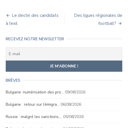
Navigation
Le destin des candidats
Des ligues régionales de
de
à l’exil
football?
l’article
RECEVEZ NOTRE NEWSLETTER
BRÈVES
Bulgarie: numérisation des pro…
09/08/2026
Bulgarie : retour sur l’émigra…
06/08/2026
Russie : malgré les sanctions,…
05/08/2026