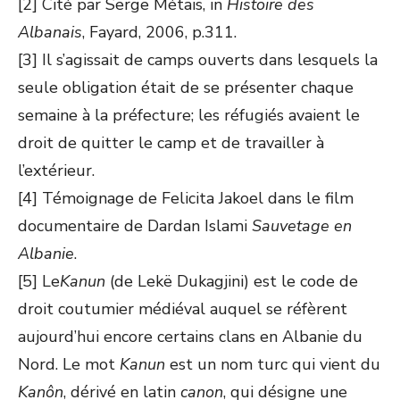
[2] Cité par Serge Métais, in
Histoire des
Albanais
, Fayard, 2006, p.311.
[3] Il s’agissait de camps ouverts dans lesquels la
seule obligation était de se présenter chaque
semaine à la préfecture; les réfugiés avaient le
droit de quitter le camp et de travailler à
l’extérieur.
[4] Témoignage de Felicita Jakoel dans le film
documentaire de Dardan Islami
Sauvetage en
Albanie
.
[5] Le
Kanun
(de Lekë Dukagjini) est le code de
droit coutumier médiéval auquel se réfèrent
aujourd’hui encore certains clans en Albanie du
Nord. Le mot
Kanun
est un nom turc qui vient du
Kanôn
, dérivé en latin
canon
, qui désigne une