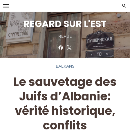
Skip
to
content
REGARD SUR L'EST
REVUE
Facebook
Twitter
BALKANS
Le sauvetage des
Juifs d’Albanie:
vérité historique,
conflits