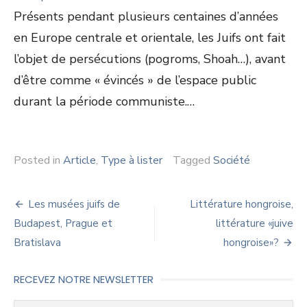
Présents pendant plusieurs centaines d’années
en Europe centrale et orientale, les Juifs ont fait
l’objet de persécutions (pogroms, Shoah…), avant
d’être comme « évincés » de l’espace public
durant la période communiste.…
Posted in
Article
,
Type à lister
Tagged
Société
Navigation
Les musées juifs de
Littérature hongroise,
de
Budapest, Prague et
littérature «juive
Bratislava
hongroise»?
l’article
RECEVEZ NOTRE NEWSLETTER