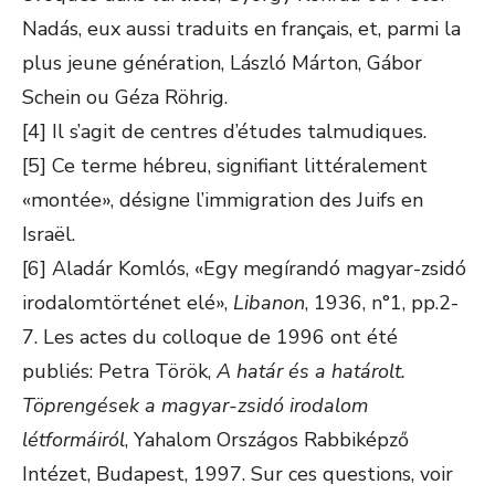
Nadás, eux aussi traduits en français, et, parmi la
plus jeune génération, László Márton, Gábor
Schein ou Géza Röhrig.
[4] Il s’agit de centres d’études talmudiques.
[5] Ce terme hébreu, signifiant littéralement
«montée», désigne l’immigration des Juifs en
Israël.
[6] Aladár Komlós, «Egy megírandó magyar-zsidó
irodalomtörténet elé»,
Libanon
, 1936, n°1, pp.2-
7. Les actes du colloque de 1996 ont été
publiés: Petra Török,
A határ és a határolt.
Töprengések a magyar-zsidó irodalom
létformáiról
, Yahalom Országos Rabbiképző
Intézet, Budapest, 1997. Sur ces questions, voir