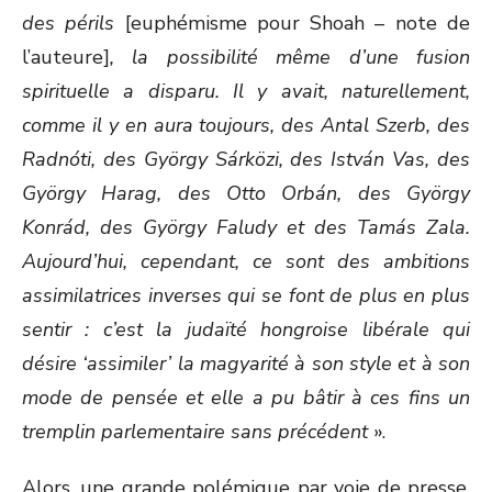
des périls
[euphémisme pour Shoah – note de
l’auteure]
, la possibilité même d’une fusion
spirituelle a disparu. Il y avait, naturellement,
comme il y en aura toujours, des Antal Szerb, des
Radnóti, des György Sárközi, des István Vas, des
György Harag, des Otto Orbán, des György
Konrád, des György Faludy et des Tamás Zala.
Aujourd’hui, cependant, ce sont des ambitions
assimilatrices inverses qui se font de plus en plus
sentir : c’est la judaïté hongroise libérale qui
désire ‘assimiler’ la magyarité à son style et à son
mode de pensée et elle a pu bâtir à ces fins un
tremplin parlementaire sans précédent
».
Alors, une grande polémique par voie de presse,