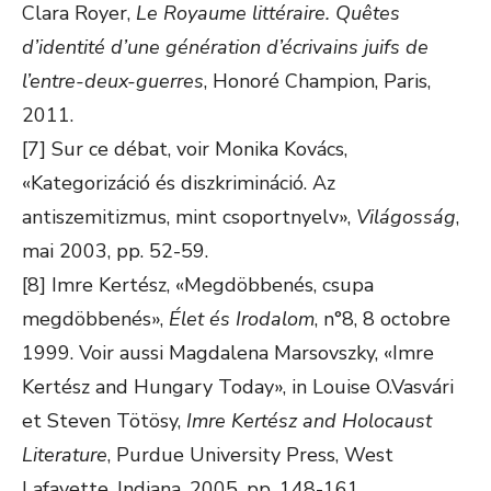
Clara Royer,
Le Royaume littéraire. Quêtes
d’identité d’une génération d’écrivains juifs de
l’entre-deux-guerres
, Honoré Champion, Paris,
2011.
[7] Sur ce débat, voir Monika Kovács,
«Kategorizáció és diszkrimináció. Az
antiszemitizmus, mint csoportnyelv»,
Világosság
,
mai 2003, pp. 52-59.
[8] Imre Kertész, «Megdöbbenés, csupa
megdöbbenés»,
Élet és Irodalom
, n°8, 8 octobre
1999. Voir aussi Magdalena Marsovszky, «Imre
Kertész and Hungary Today», in Louise O.Vasvári
et Steven Tötösy,
Imre Kertész and Holocaust
Literature
, Purdue University Press, West
Lafayette, Indiana, 2005, pp. 148-161.