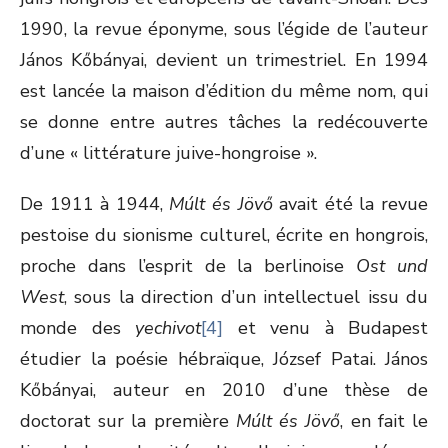
1990, la revue éponyme, sous l’égide de l’auteur
János Kőbányai, devient un trimestriel. En 1994
est lancée la maison d’édition du même nom, qui
se donne entre autres tâches la redécouverte
d’une « littérature juive-hongroise ».
De 1911 à 1944,
Múlt és Jövő
avait été la revue
pestoise du sionisme culturel, écrite en hongrois,
proche dans l’esprit de la berlinoise
Ost und
West
, sous la direction d’un intellectuel issu du
monde des
yechivot
[4]
et venu à Budapest
étudier la poésie hébraïque, József Patai. János
Kőbányai, auteur en 2010 d’une thèse de
doctorat sur la première
Múlt és Jövő
, en fait le