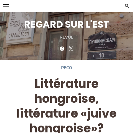
Skip
to
content
REGARD SUR L'EST
REVUE
Facebook
Twitter
PECO
Littérature
hongroise,
littérature «juive
hongroise»?