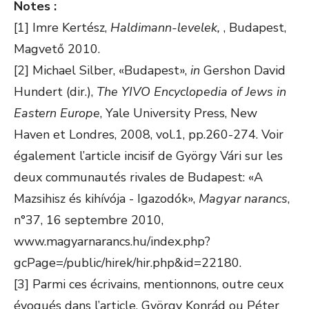
Notes :
[1] Imre Kertész,
Haldimann-levelek,
, Budapest,
Magvető 2010.
[2] Michael Silber, «Budapest»,
in
Gershon David
Hundert (dir.),
The YIVO Encyclopedia of Jews in
Eastern Europe
, Yale University Press, New
Haven et Londres, 2008, vol.1, pp.260-274. Voir
également l’article incisif de György Vári sur les
deux communautés rivales de Budapest: «A
Mazsihisz és kihívója - Igazodók»,
Magyar narancs
,
n°37, 16 septembre 2010,
www.magyarnarancs.hu/index.php?
gcPage=/public/hirek/hir.php&id=22180.
[3] Parmi ces écrivains, mentionnons, outre ceux
évoqués dans l’article, György Konrád ou Péter