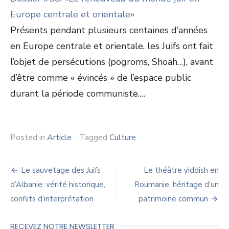
Europe centrale et orientale»
Présents pendant plusieurs centaines d’années
en Europe centrale et orientale, les Juifs ont fait
l’objet de persécutions (pogroms, Shoah…), avant
d’être comme « évincés » de l’espace public
durant la période communiste.…
Posted in
Article
Tagged
Culture
Navigation
Le sauvetage des Juifs
Le théâtre yiddish en
de
d’Albanie: vérité historique,
Roumanie, héritage d’un
conflits d’interprétation
patrimoine commun
l’article
RECEVEZ NOTRE NEWSLETTER