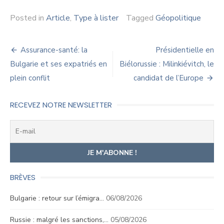
Posted in
Article
,
Type à lister
Tagged
Géopolitique
Navigation
Assurance-santé: la
Présidentielle en
de
Bulgarie et ses expatriés en
Biélorussie : Milinkiévitch, le
plein conflit
candidat de l’Europe
l’article
RECEVEZ NOTRE NEWSLETTER
BRÈVES
Bulgarie : retour sur l’émigra…
06/08/2026
Russie : malgré les sanctions,…
05/08/2026