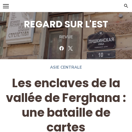
Skip
to
content
REGARD SUR L'EST
REVUE
Facebook
Twitter
ASIE CENTRALE
Les enclaves de la
vallée de Ferghana :
une bataille de
cartes