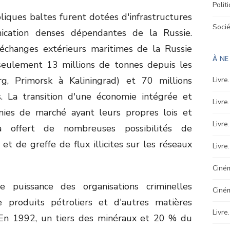
Polit
liques baltes furent dotées d'infrastructures
Soci
cation denses dépendantes de la Russie.
échanges extérieurs maritimes de la Russie
À N
 seulement 13 millions de tonnes depuis les
rg, Primorsk à Kaliningrad) et 70 millions
Livre
s. La transition d'une économie intégrée et
Livre
mies de marché ayant leurs propres lois et
Livre
 offert de nombreuses possibilités de
 de greffe de flux illicites sur les réseaux
Livre
Ciném
uissance des organisations criminelles
Ciné
 produits pétroliers et d'autres matières
Livre
En 1992, un tiers des minéraux et 20 % du