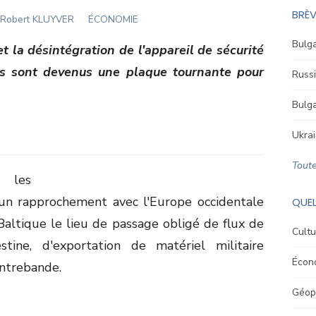
BRÈV
Author
Robert KLUYVER
ÉCONOMIE
Bulga
t la désintégration de l'appareil de sécurité
tes sont devenus une plaque tournante pour
Russi
Bulga
Ukrai
Toute
c les
'un rapprochement avec l'Europe occidentale
QUEL
Baltique le lieu de passage obligé de flux de
Cultu
stine, d'exportation de matériel militaire
Écon
ontrebande.
Géopo