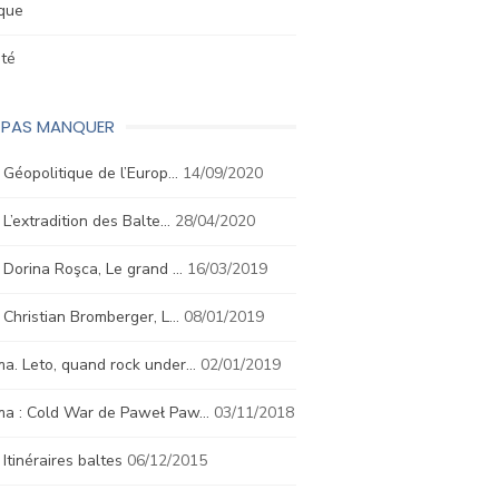
ique
été
E PAS MANQUER
. Géopolitique de l’Europ…
14/09/2020
. L’extradition des Balte…
28/04/2020
. Dorina Roşca, Le grand …
16/03/2019
. Christian Bromberger, L…
08/01/2019
a. Leto, quand rock under…
02/01/2019
ma : Cold War de Paweł Paw…
03/11/2018
. Itinéraires baltes
06/12/2015