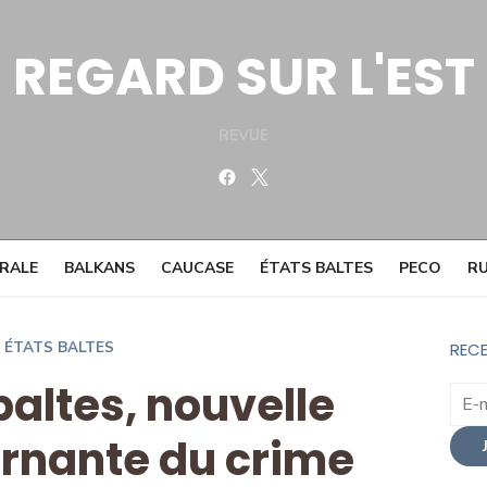
REGARD SUR L'EST
REVUE
Facebook
Twitter
TRALE
BALKANS
CAUCASE
ÉTATS BALTES
PECO
RU
ÉTATS BALTES
RECE
baltes, nouvelle
rnante du crime