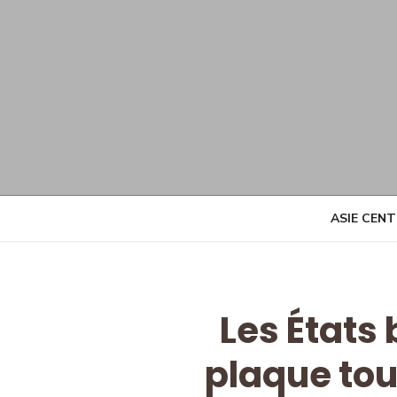
Skip
to
content
ASIE CEN
Les États 
plaque tou