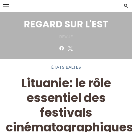
Skip
to
content
REGARD SUR L'EST
REVUE
Facebook
Twitter
ÉTATS BALTES
Lituanie: le rôle
essentiel des
festivals
cinématographique