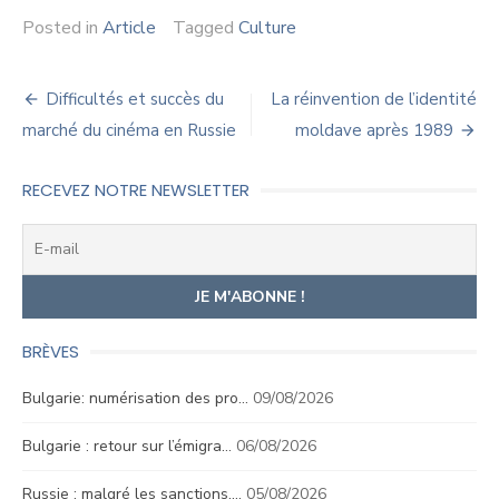
Posted in
Article
Tagged
Culture
Navigation
Difficultés et succès du
La réinvention de l’identité
de
marché du cinéma en Russie
moldave après 1989
l’article
RECEVEZ NOTRE NEWSLETTER
BRÈVES
Bulgarie: numérisation des pro…
09/08/2026
Bulgarie : retour sur l’émigra…
06/08/2026
Russie : malgré les sanctions,…
05/08/2026