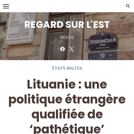
Skip
to
content
REGARD SUR L'EST
REVUE
Facebook
Twitter
ÉTATS BALTES
Lituanie : une
politique étrangère
qualifiée de
‘pathétique’