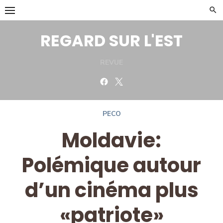
Skip
to
content
REGARD SUR L'EST
REVUE
Facebook
Twitter
PECO
Moldavie:
Polémique autour
d’un cinéma plus
«patriote»