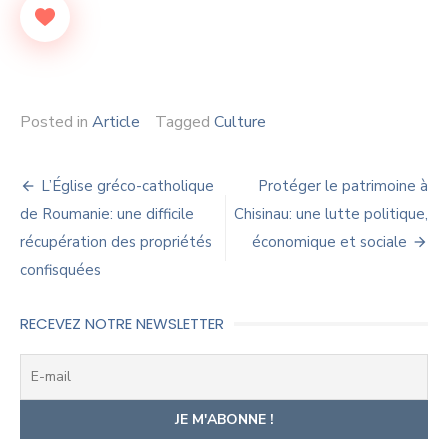
Posted in
Article
Tagged
Culture
Navigation
L’Église gréco-catholique
Protéger le patrimoine à
de
de Roumanie: une difficile
Chisinau: une lutte politique,
récupération des propriétés
économique et sociale
l’article
confisquées
RECEVEZ NOTRE NEWSLETTER