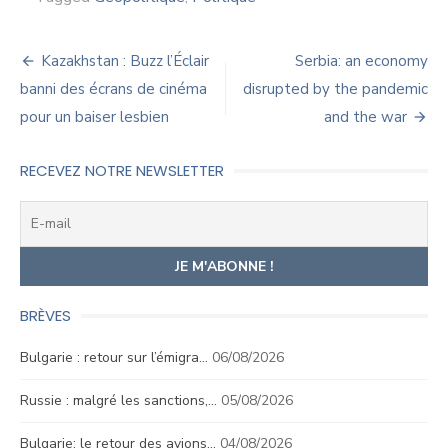
Navigation
Kazakhstan : Buzz l’Éclair
Serbia: an economy
de
banni des écrans de cinéma
disrupted by the pandemic
pour un baiser lesbien
and the war
l’article
RECEVEZ NOTRE NEWSLETTER
BRÈVES
Bulgarie : retour sur l’émigra…
06/08/2026
Russie : malgré les sanctions,…
05/08/2026
Bulgarie: le retour des avions…
04/08/2026