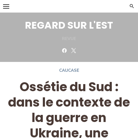
Skip
to
content
REGARD SUR L'EST
REVUE
Facebook
Twitter
CAUCASE
Ossétie du Sud :
dans le contexte de
la guerre en
Ukraine, une