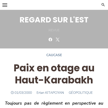
Skip
to
content
REGARD SUR L'EST
REVUE
Facebook
Twitter
CAUCASE
Paix en otage au
Haut-Karabakh
POSTED
Author
01/03/2000
Ertan KITAPCIYAN
GÉOPOLITIQUE
ON
Toujours pas de règlement en perspective au