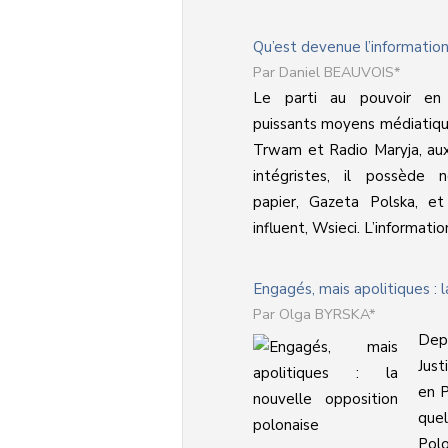
Qu’est devenue l’information
Daniel BEAUVOIS*
Le parti au pouvoir en
puissants moyens médiatique
Trwam et Radio Maryja, aux
intégristes, il possède
papier, Gazeta Polska, et
influent, Wsieci. L’information
Engagés, mais apolitiques : 
Olga BYRSKA*
Depu
Just
en P
quel
Polo