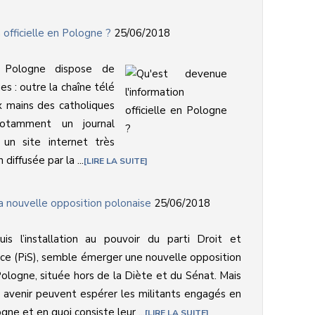
 officielle en Pologne ?
25/06/2018
 Pologne dispose de
s : outre la chaîne télé
 mains des catholiques
 notamment un journal
 un site internet très
 diffusée par la ...
LIRE LA SUITE
la nouvelle opposition polonaise
25/06/2018
is l’installation au pouvoir du parti Droit et
ice (PiS), semble émerger une nouvelle opposition
ologne, située hors de la Diète et du Sénat. Mais
 avenir peuvent espérer les militants engagés en
gne et en quoi consiste leur ...
LIRE LA SUITE