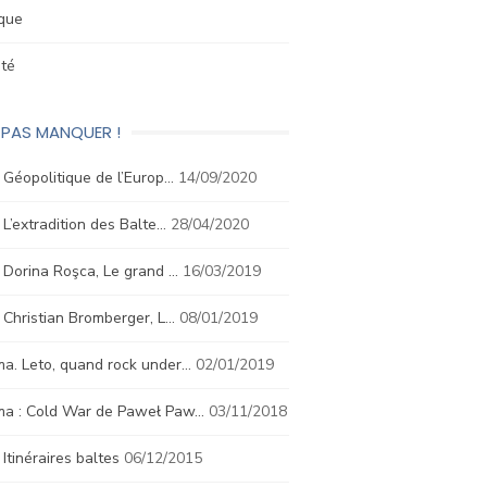
ique
été
 PAS MANQUER !
. Géopolitique de l’Europ…
14/09/2020
. L’extradition des Balte…
28/04/2020
. Dorina Roşca, Le grand …
16/03/2019
. Christian Bromberger, L…
08/01/2019
a. Leto, quand rock under…
02/01/2019
ma : Cold War de Paweł Paw…
03/11/2018
. Itinéraires baltes
06/12/2015