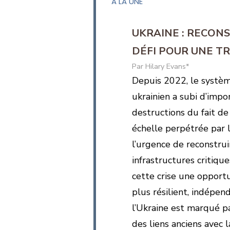
A LA UNE
UKRAINE : RECON
DÉFI POUR UNE T
Hilary Evans*
Depuis 2022, le systè
ukrainien a subi d’impo
destructions du fait de 
échelle perpétrée par l
l’urgence de reconstrui
infrastructures critique
cette crise une opportu
plus résilient, indépe
l’Ukraine est marqué pa
des liens anciens avec 