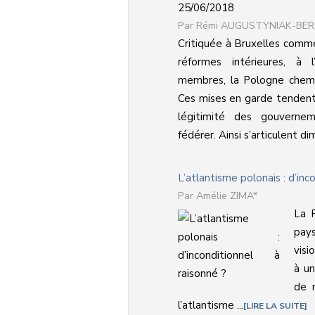
25/06/2018
Rémi AUGUSTYNIAK-BER
Critiquée à Bruxelles comm
réformes intérieures, à l
membres, la Pologne chemin
Ces mises en garde tendent 
légitimité des gouverne
fédérer. Ainsi s’articulent dim
L’atlantisme polonais : d’inc
Amélie ZIMA*
La 
pays
visi
à un
de 
l’atlantisme ...
LIRE LA SUITE