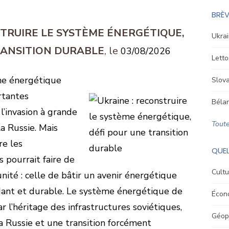
BRÈV
STRUIRE LE SYSTÈME ÉNERGÉTIQUE,
Ukrai
RANSITION DURABLE
03/08/2026
Letto
me énergétique
Slova
rtantes
Bélar
l’invasion à grande
Toute
a Russie. Mais
re les
QUEL
s pourrait faire de
Cultu
nité : celle de bâtir un avenir énergétique
ndant et durable. Le système énergétique de
Écon
r l’héritage des infrastructures soviétiques,
Géopo
la Russie et une transition forcément