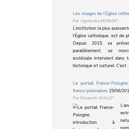
Les visages de l’Église cath
Agnieszka MONIAK*
L’institution la plus puissan
l’Église catholique, est de 
Depuis 2015, sa prése
parallèlement, se morce
ecclésiale intervient dans 
historique et culturel. C’est ..
Le portail France-Pologne, 
franco-polonaises
25/06/20
Elisabeth WALLE*
L’an
ent
nat
nomb