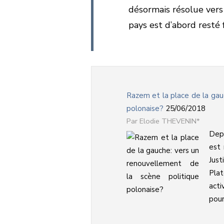
désormais résolue vers
pays est d’abord resté
Razem et la place de la gau
polonaise?
25/06/2018
Elodie THEVENIN*
Depu
est 
Jus
Plat
act
pourr