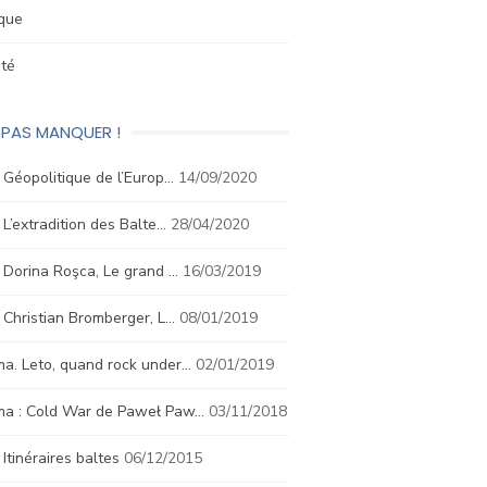
ique
été
 PAS MANQUER !
. Géopolitique de l’Europ…
14/09/2020
. L’extradition des Balte…
28/04/2020
. Dorina Roşca, Le grand …
16/03/2019
. Christian Bromberger, L…
08/01/2019
a. Leto, quand rock under…
02/01/2019
ma : Cold War de Paweł Paw…
03/11/2018
. Itinéraires baltes
06/12/2015