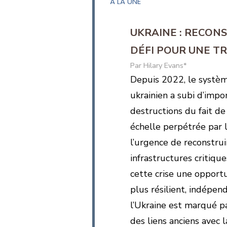
A LA UNE
UKRAINE : RECON
DÉFI POUR UNE T
Hilary Evans*
Depuis 2022, le systè
ukrainien a subi d’impo
destructions du fait de 
échelle perpétrée par l
l’urgence de reconstrui
infrastructures critique
cette crise une opportu
plus résilient, indépe
l’Ukraine est marqué pa
des liens anciens avec 