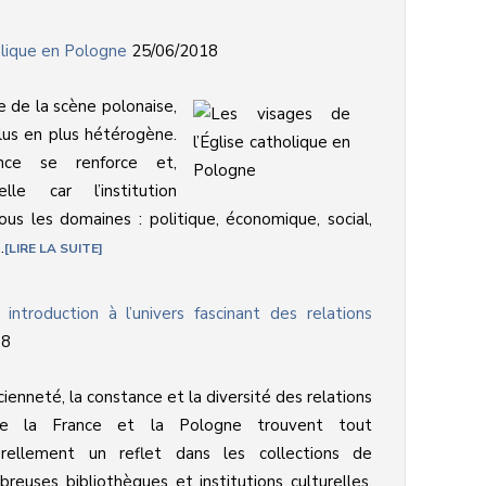
olique en Pologne
25/06/2018
te de la scène polonaise,
plus en plus hétérogène.
nce se renforce et,
lle car l’institution
tous les domaines : politique, économique, social,
.
LIRE LA SUITE
introduction à l’univers fascinant des relations
18
cienneté, la constance et la diversité des relations
re la France et la Pologne trouvent tout
urellement un reflet dans les collections de
reuses bibliothèques et institutions culturelles.