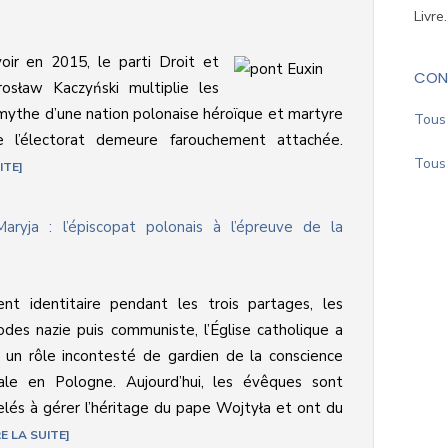
Livre
oir en 2015, le parti Droit et
CON
arosław Kaczyński multiplie les
e mythe d’une nation polonaise héroïque et martyre
Tous 
 l’électorat demeure farouchement attachée.
Tous 
ITE
aryja : l’épiscopat polonais à l’épreuve de la
nt identitaire pendant les trois partages, les
odes nazie puis communiste, l’Église catholique a
 un rôle incontesté de gardien de la conscience
ale en Pologne. Aujourd’hui, les évêques sont
lés à gérer l’héritage du pape Wojtyła et ont du
RE LA SUITE