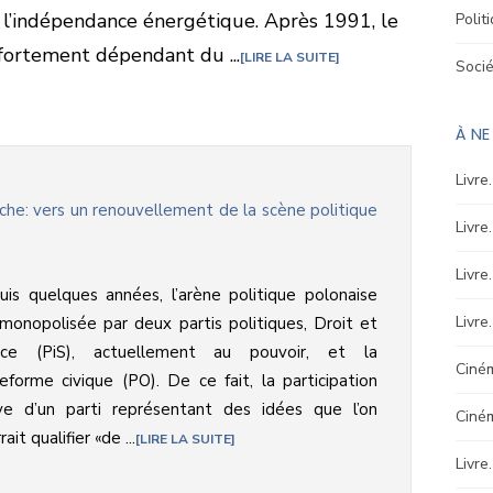
 l’indépendance énergétique. Après 1991, le
Polit
 fortement dépendant du ...
LIRE LA SUITE
Soci
À NE
Livre
che: vers un renouvellement de la scène politique
Livre
Livre
is quelques années, l’arène politique polonaise
Livre
monopolisée par deux partis politiques, Droit et
tice (PiS), actuellement au pouvoir, et la
Ciném
eforme civique (PO). De ce fait, la participation
ive d’un parti représentant des idées que l’on
Ciné
ait qualifier «de ...
LIRE LA SUITE
Livre