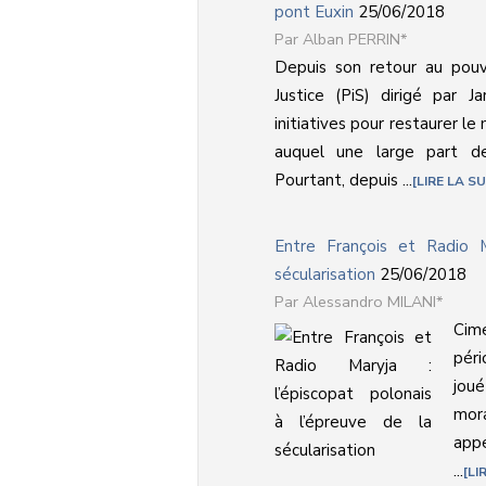
pont Euxin
25/06/2018
Alban PERRIN*
Depuis son retour au pouv
Justice (PiS) dirigé par J
initiatives pour restaurer l
auquel une large part de
Pourtant, depuis ...
LIRE LA SU
Entre François et Radio M
sécularisation
25/06/2018
Alessandro MILANI*
Cime
péri
joué
mor
appe
...
LI