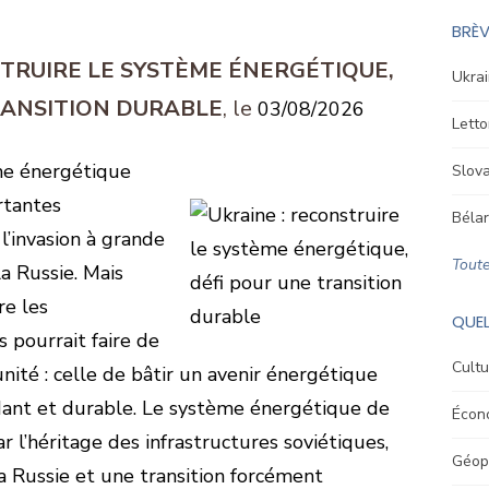
BRÈV
STRUIRE LE SYSTÈME ÉNERGÉTIQUE,
Ukrai
RANSITION DURABLE
03/08/2026
Letto
me énergétique
Slova
rtantes
Bélar
l’invasion à grande
Toute
a Russie. Mais
re les
QUEL
s pourrait faire de
Cultu
nité : celle de bâtir un avenir énergétique
ndant et durable. Le système énergétique de
Écon
r l’héritage des infrastructures soviétiques,
Géopo
la Russie et une transition forcément