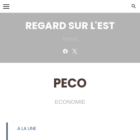
Skip
to
content
REGARD SUR L'EST
REVUE
Facebook
Twitter
PECO
ECONOMIE
A LA UNE