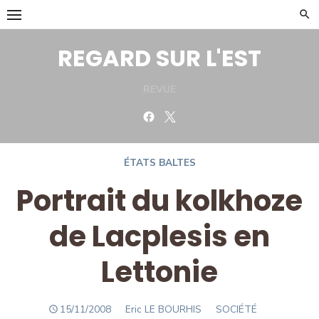
Skip
to
content
REGARD SUR L'EST
REVUE
Facebook
Twitter
ÉTATS BALTES
Portrait du kolkhoze
de Lacplesis en
Lettonie
POSTED
Author
15/11/2008
Eric LE BOURHIS
SOCIÉTÉ