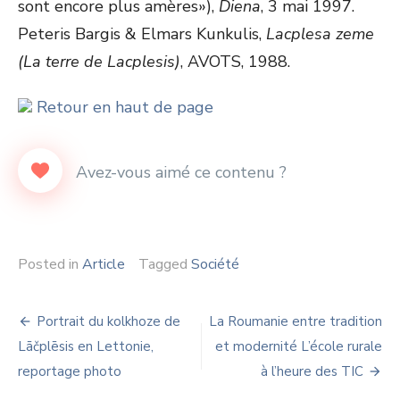
sont encore plus amères»),
Diena
, 3 mai 1997.
Peteris Bargis & Elmars Kunkulis,
Lacplesa zeme
(La terre de Lacplesis)
, AVOTS, 1988.
Retour en haut de page
Posted in
Article
Tagged
Société
Navigation
Portrait du kolkhoze de
La Roumanie entre tradition
de
Lāčplēsis en Lettonie,
et modernité L’école rurale
reportage photo
à l’heure des TIC
l’article